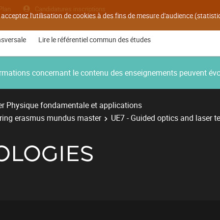
Plan
Candidatures inscriptions
 acceptez l'utilisation de cookies à des fins de mesure d'audience (statis
nsversale
Lire le référentiel commun des études
nformations concernant le contenu des enseignements peuvent év
r Physique fondamentale et applications
ering erasmus mundus master
UE7 - Guided optics and laser t
OLOGIES