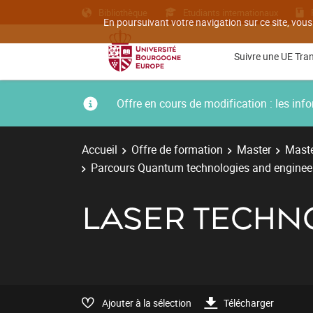
Bibliothèque
Etudiants internationaux
En poursuivant votre navigation sur ce site, vous
Suivre une UE Tra
Offre en cours de modification : les i
Accueil
Offre de formation
Master
Maste
Parcours Quantum technologies and engine
LASER TECHN
Ajouter à la sélection
Télécharger