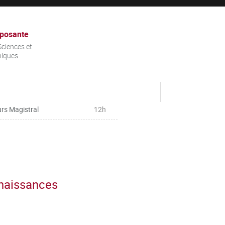
posante
ciences et
niques
rs Magistral
12h
nnaissances