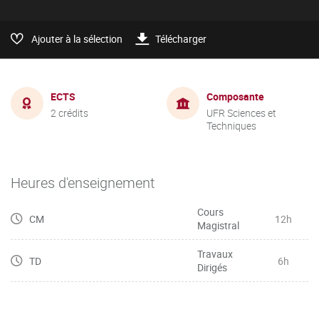
Ajouter à la sélection
Télécharger
ECTS
Composante
2 crédits
UFR Sciences et
Techniques
Heures d'enseignement
Cours
CM
12h
Magistral
Travaux
TD
6h
Dirigés