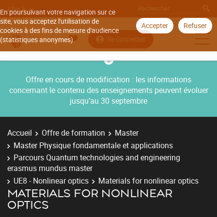
Aller à
En poursuivant votre navigation sur ce
site, vous acceptez l'utilisation de
Accepter
Refuser
cookies à des fins de mesure d'audience
Se connecter
(statistiques anonymes).
Offre en cours de modification : les informations
concernant le contenu des enseignements peuvent évoluer
jusqu’au 30 septembre
Accueil
Offre de formation
Master
Master Physique fondamentale et applications
Parcours Quantum technologies and engineering
erasmus mundus master
UE8 - Nonlinear optics
Materials for nonlinear optics
MATERIALS FOR NONLINEAR
OPTICS