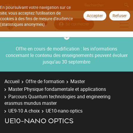
Aller à
En poursuivant votre navigation sur ce
site, vous acceptez l'utilisation de
Accepter
Refuser
cookies à des fins de mesure d'audience
Se connecter
(statistiques anonymes).
Offre en cours de modification : les informations
concernant le contenu des enseignements peuvent évoluer
jusqu’au 30 septembre
Accueil
Offre de formation
Master
Master Physique fondamentale et applications
Parcours Quantum technologies and engineering
erasmus mundus master
UE9-10 A choix
UE10-nano optics
UE10-NANO OPTICS