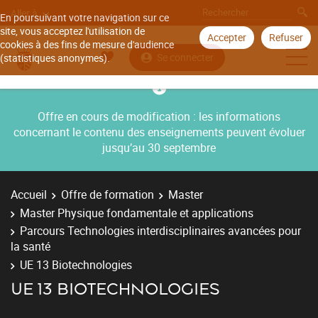
Aller à
En poursuivant votre navigation sur ce
site, vous acceptez l'utilisation de
Accepter
Refuser
cookies à des fins de mesure d'audience
Se connecter
(statistiques anonymes).
Offre en cours de modification : les informations
concernant le contenu des enseignements peuvent évoluer
jusqu’au 30 septembre
Accueil
Offre de formation
Master
Master Physique fondamentale et applications
Parcours Technologies interdisciplinaires avancées pour
la santé
UE 13 Biotechnologies
UE 13 BIOTECHNOLOGIES