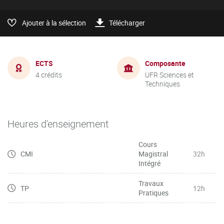
Ajouter à la sélection
Télécharger
ECTS
Composante
4 crédits
UFR Sciences et
Techniques
Heures d'enseignement
Cours
CMI
Magistral
32h
Intégré
Travaux
TP
12h
Pratiques