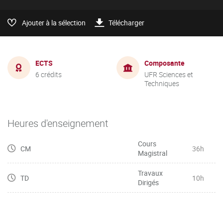
Ajouter à la sélection
Télécharger
ECTS
Composante
6 crédits
UFR Sciences et
Techniques
Heures d'enseignement
Cours
CM
36h
Magistral
Travaux
TD
10h
Dirigés