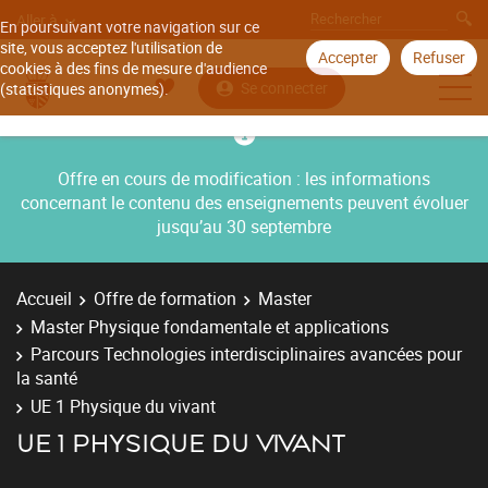
Aller à
En poursuivant votre navigation sur ce
site, vous acceptez l'utilisation de
Accepter
Refuser
cookies à des fins de mesure d'audience
Se connecter
(statistiques anonymes).
Offre en cours de modification : les informations
concernant le contenu des enseignements peuvent évoluer
jusqu’au 30 septembre
Accueil
Offre de formation
Master
Master Physique fondamentale et applications
Parcours Technologies interdisciplinaires avancées pour
la santé
UE 1 Physique du vivant
UE 1 PHYSIQUE DU VIVANT