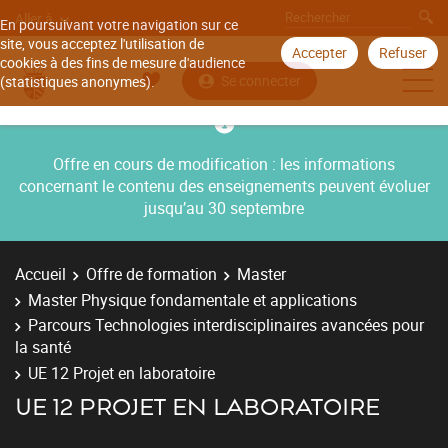
Aller à
En poursuivant votre navigation sur ce
site, vous acceptez l'utilisation de
Accepter
Refuser
cookies à des fins de mesure d'audience
Se connecter
(statistiques anonymes).
Offre en cours de modification : les informations
concernant le contenu des enseignements peuvent évoluer
jusqu’au 30 septembre
Accueil
Offre de formation
Master
Master Physique fondamentale et applications
Parcours Technologies interdisciplinaires avancées pour
la santé
UE 12 Projet en laboratoire
UE 12 PROJET EN LABORATOIRE