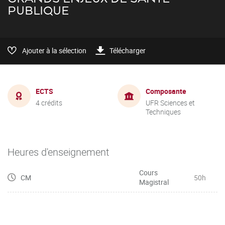
PUBLIQUE
Ajouter à la sélection
Télécharger
ECTS
Composante
4 crédits
UFR Sciences et
Techniques
Heures d'enseignement
Cours
CM
50h
Magistral