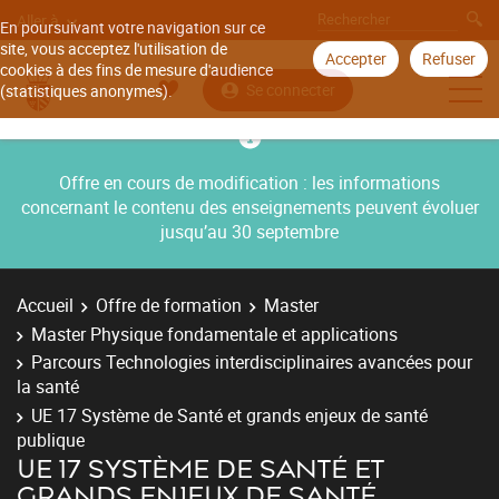
Aller à
En poursuivant votre navigation sur ce
site, vous acceptez l'utilisation de
Accepter
Refuser
cookies à des fins de mesure d'audience
Se connecter
(statistiques anonymes).
Offre en cours de modification : les informations
concernant le contenu des enseignements peuvent évoluer
jusqu’au 30 septembre
Accueil
Offre de formation
Master
Master Physique fondamentale et applications
Parcours Technologies interdisciplinaires avancées pour
la santé
UE 17 Système de Santé et grands enjeux de santé
publique
UE 17 SYSTÈME DE SANTÉ ET
GRANDS ENJEUX DE SANTÉ