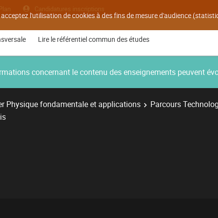
Plan
Candidatures inscriptions
 acceptez l'utilisation de cookies à des fins de mesure d'audience (statis
nsversale
Lire le référentiel commun des études
nformations concernant le contenu des enseignements peuvent év
r Physique fondamentale et applications
Parcours Technologi
is