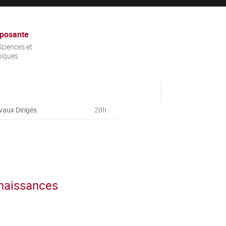
posante
ciences et
niques
vaux Dirigés
20h
nnaissances