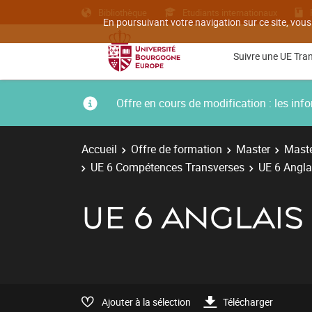
Bibliothèque
Etudiants internationaux
En poursuivant votre navigation sur ce site, vous
Suivre une UE Tra
Offre en cours de modification : les i
Accueil
Offre de formation
Master
Maste
UE 6 Compétences Transverses
UE 6 Angla
UE 6 ANGLAIS
Ajouter à la sélection
Télécharger