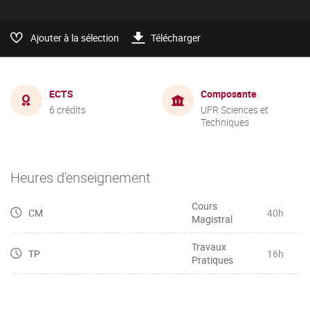
Ajouter à la sélection
Télécharger
ECTS
Composante
6 crédits
UFR Sciences et
Techniques
Heures d'enseignement
Cours
CM
40h
Magistral
Travaux
TP
16h
Pratiques