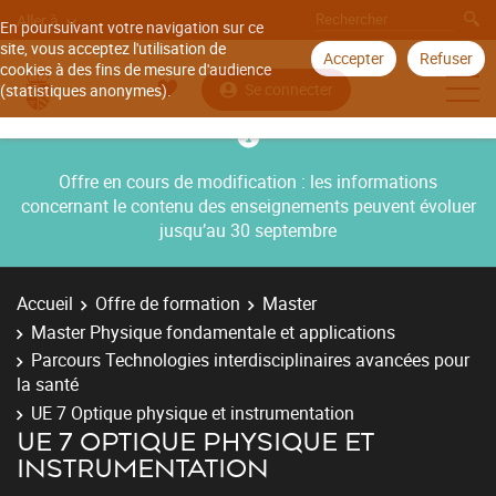
Aller à
En poursuivant votre navigation sur ce
site, vous acceptez l'utilisation de
Accepter
Refuser
cookies à des fins de mesure d'audience
Se connecter
(statistiques anonymes).
Offre en cours de modification : les informations
concernant le contenu des enseignements peuvent évoluer
jusqu’au 30 septembre
Accueil
Offre de formation
Master
Master Physique fondamentale et applications
Parcours Technologies interdisciplinaires avancées pour
la santé
UE 7 Optique physique et instrumentation
UE 7 OPTIQUE PHYSIQUE ET
INSTRUMENTATION