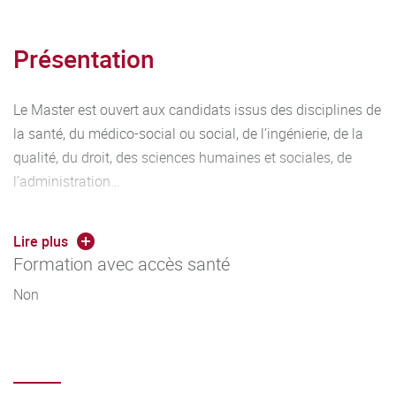
Présentation
Le Master est ouvert aux candidats issus des disciplines de
la santé, du médico-social ou social, de l’ingénierie, de la
qualité, du droit, des sciences humaines et sociales, de
l’administration…
Formation initiale
: étudiants ayant un niveau licence 3 ou
Lire plus
équivalent (VAP : Validation des Acquis Professionnels -
Formation avec accès santé
correspondant à 180 crédits) possédant une formation en
sciences de la santé et/ou du vivant, ou dans le domaine
Non
de l’intervention et du social.
Formation professionnelle continue
: professionnels actifs
dans le champ de la santé publique, possédant un diplôme