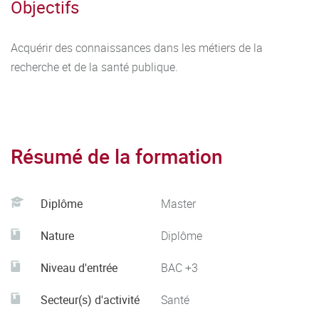
Objectifs
de niveau licence 3 minimum.
Le Master 1 parcours Ethique est accessible en formation
Acquérir des connaissances dans les métiers de la
par alternance ou en formation traditionnelle (formation
recherche et de la santé publique.
initiale, reprise d'études et formation continue). Les
candidats doivent être titulaires d’une licence, d’un diplôme
d’État valant grade de licence ou d’une VAP/VAE.
Résumé de la formation
https://medecine.univ-lorraine.fr/fr/ecole-sante-
Diplôme
Master
publique/master-sante-publique/master-1
Nature
Diplôme
Niveau d'entrée
BAC +3
Secteur(s) d'activité
Santé