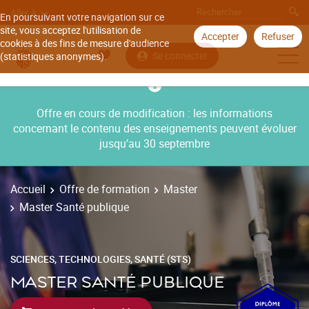
Aller à
En poursuivant votre navigation sur ce
site, vous acceptez l'utilisation de
Accepter
Refuser
cookies à des fins de mesure d'audience
Se connecter
(statistiques anonymes).
Offre en cours de modification : les informations
concernant le contenu des enseignements peuvent évoluer
jusqu’au 30 septembre
Accueil
Offre de formation
Master
Master Santé publique
SCIENCES, TECHNOLOGIES, SANTÉ (STS)
MASTER SANTÉ PUBLIQUE