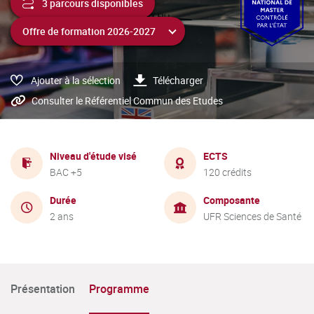
3 parcours disponibles
Ajouter à la sélection
Télécharger
Consulter le Référentiel Commun des Etudes
Niveau d'étude visé
ECTS
BAC +5
120 crédits
Durée
Composante
2 ans
UFR Sciences de Santé
Présentation
Programme