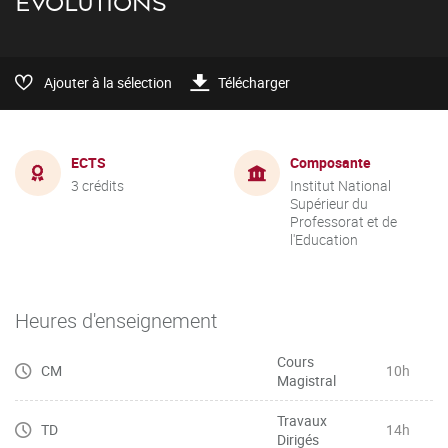
ÉVOLUTIONS
Ajouter à la sélection
Télécharger
ECTS
Composante
3 crédits
Institut National
Supérieur du
Professorat et de
l'Education
Heures d'enseignement
Cours
CM
10h
Magistral
Travaux
TD
14h
Dirigés