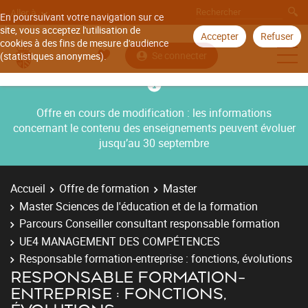
Aller à
En poursuivant votre navigation sur ce
site, vous acceptez l'utilisation de
Accepter
Refuser
cookies à des fins de mesure d'audience
Se connecter
(statistiques anonymes).
Offre en cours de modification : les informations
concernant le contenu des enseignements peuvent évoluer
jusqu’au 30 septembre
Accueil
Offre de formation
Master
Master Sciences de l'éducation et de la formation
Parcours Conseiller consultant responsable formation
UE4 MANAGEMENT DES COMPÉTENCES
Responsable formation-entreprise : fonctions, évolutions
RESPONSABLE FORMATION-
ENTREPRISE : FONCTIONS,