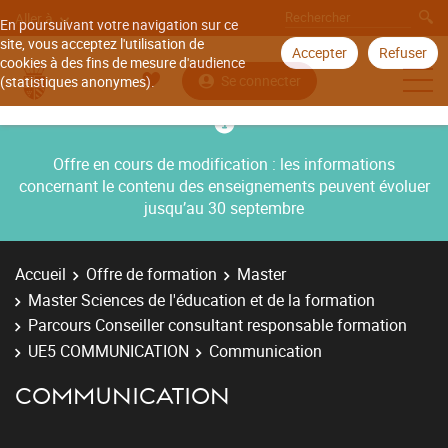
Aller à
En poursuivant votre navigation sur ce
site, vous acceptez l'utilisation de
Accepter
Refuser
cookies à des fins de mesure d'audience
Se connecter
(statistiques anonymes).
Offre en cours de modification : les informations
concernant le contenu des enseignements peuvent évoluer
jusqu’au 30 septembre
Accueil
Offre de formation
Master
Master Sciences de l'éducation et de la formation
Parcours Conseiller consultant responsable formation
UE5 COMMUNICATION
Communication
COMMUNICATION