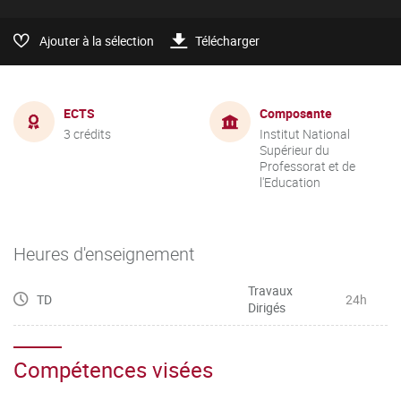
Ajouter à la sélection
Télécharger
ECTS
Composante
3 crédits
Institut National
Supérieur du
Professorat et de
l'Education
Heures d'enseignement
Travaux
TD
24h
Dirigés
Compétences visées