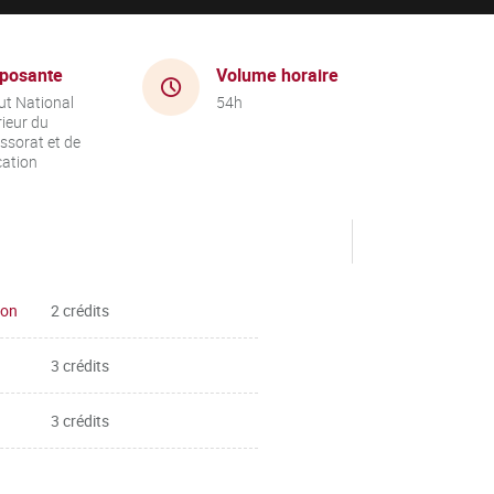
posante
Volume horaire
tut National
54h
ieur du
ssorat et de
cation
ion
2 crédits
3 crédits
3 crédits