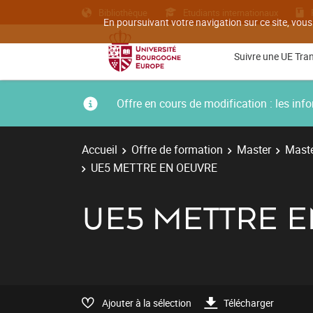
Bibliothèque
Etudiants internationaux
En poursuivant votre navigation sur ce site, vous
Suivre une UE Tra
Offre en cours de modification : les i
Accueil
Offre de formation
Master
Maste
UE5 METTRE EN OEUVRE
UE5 METTRE 
Ajouter à la sélection
Télécharger