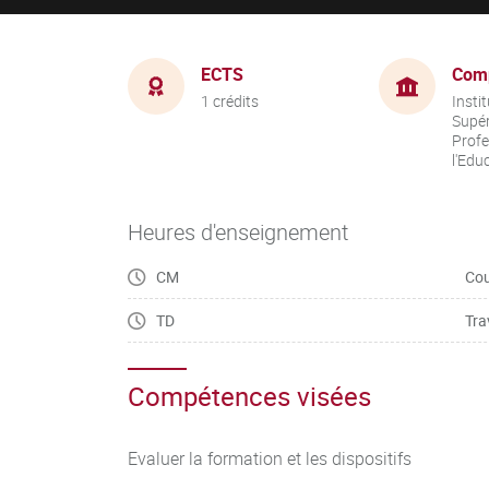
ECTS
Com
1 crédits
Insti
Supér
Profe
l'Edu
Heures d'enseignement
CM
Cou
TD
Tra
Compétences visées
Evaluer la formation et les dispositifs