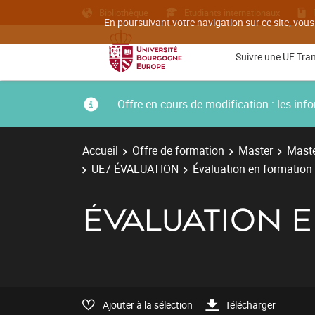
Bibliothèque
Etudiants internationaux
En poursuivant votre navigation sur ce site, vous
Suivre une UE Tra
Offre en cours de modification : les i
Accueil
Offre de formation
Master
Maste
UE7 ÉVALUATION
Évaluation en formation
ÉVALUATION 
Ajouter à la sélection
Télécharger