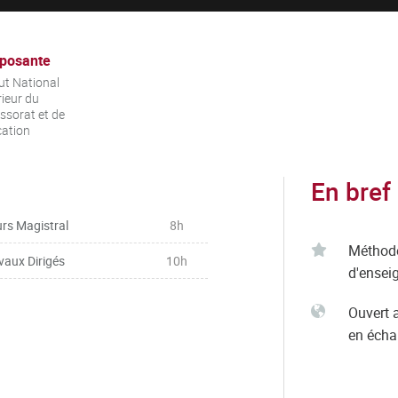
posante
tut National
ieur du
ssorat et de
cation
En bref
rs Magistral
8h
Méthod
vaux Dirigés
10h
d'ensei
Ouvert 
en éch