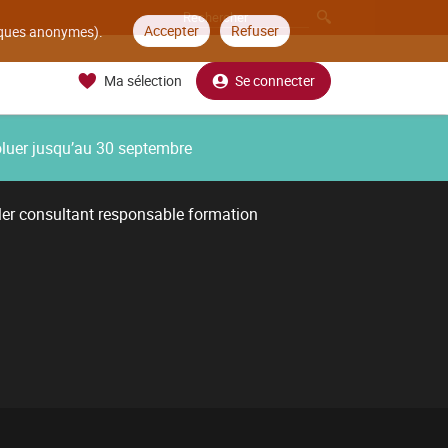
Accepter
Refuser
tiques anonymes).
Ma sélection
Se connecter
oluer jusqu’au 30 septembre
ler consultant responsable formation