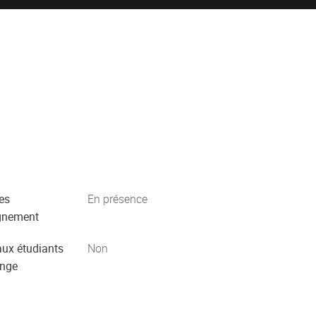
es
En présence
gnement
aux étudiants
Non
ange