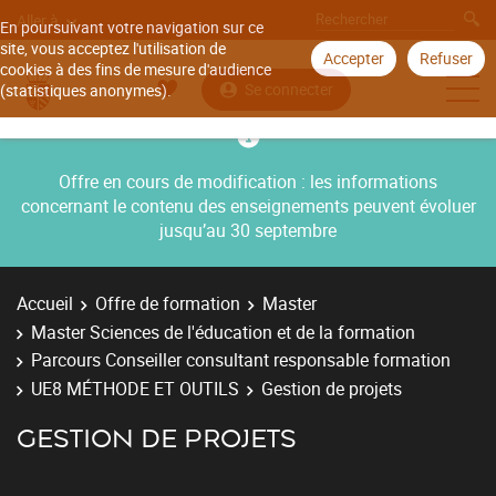
Aller à
En poursuivant votre navigation sur ce
site, vous acceptez l'utilisation de
Accepter
Refuser
cookies à des fins de mesure d'audience
Se connecter
(statistiques anonymes).
Offre en cours de modification : les informations
concernant le contenu des enseignements peuvent évoluer
jusqu’au 30 septembre
Accueil
Offre de formation
Master
Master Sciences de l'éducation et de la formation
Parcours Conseiller consultant responsable formation
UE8 MÉTHODE ET OUTILS
Gestion de projets
GESTION DE PROJETS