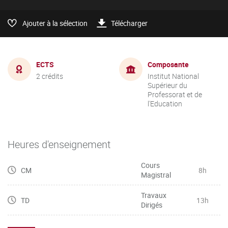
Ajouter à la sélection
Télécharger
ECTS
Composante
2 crédits
Institut National
Supérieur du
Professorat et de
l'Education
Heures d'enseignement
Cours
CM
8h
Magistral
Travaux
TD
13h
Dirigés