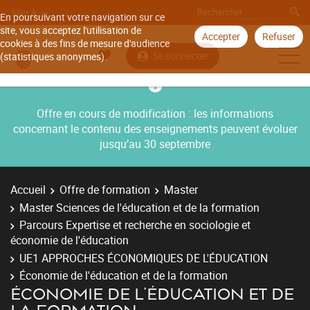
Aller à
En poursuivant votre navigation sur ce
site, vous acceptez l'utilisation de
Accepter
Refuser
cookies à des fins de mesure d'audience
Se connecter
(statistiques anonymes).
Offre en cours de modification : les informations
concernant le contenu des enseignements peuvent évoluer
jusqu’au 30 septembre
Accueil
Offre de formation
Master
Master Sciences de l'éducation et de la formation
Parcours Expertise et recherche en sociologie et
économie de l'éducation
UE1 APPROCHES ÉCONOMIQUES DE L'ÉDUCATION
Économie de l'éducation et de la formation
ÉCONOMIE DE L'ÉDUCATION ET DE