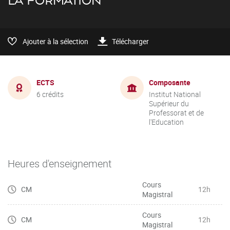
LA FORMATION
Ajouter à la sélection
Télécharger
ECTS
Composante
6 crédits
Institut National
Supérieur du
Professorat et de
l'Education
Heures d'enseignement
Cours
CM
12h
Magistral
Cours
CM
12h
Magistral