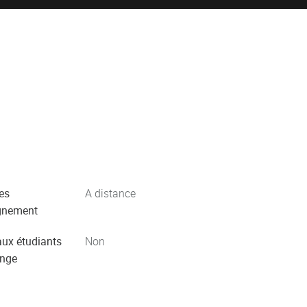
es
A distance
gnement
aux étudiants
Non
ange