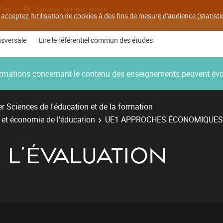
Plan
Candidatures inscriptions
 acceptez l'utilisation de cookies à des fins de mesure d'audience (statis
nsversale
Lire le référentiel commun des études
nformations concernant le contenu des enseignements peuvent év
r Sciences de l'éducation et de la formation
e et économie de l'éducation
UE1 APPROCHES ÉCONOMIQUES 
 L'ÉVALUATION