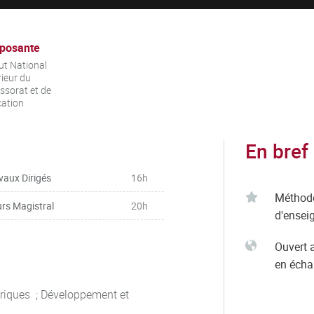
posante
tut National
ieur du
ssorat et de
cation
En bref
vaux Dirigés
16h
Méthod
rs Magistral
20h
d'ensei
Ouvert 
en éch
ériques ; Développement et