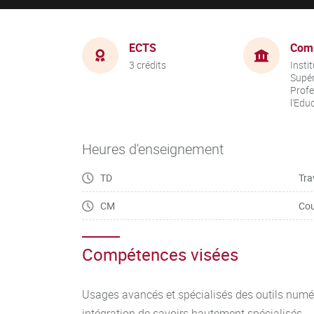
ECTS
Com
3 crédits
Insti
Supér
Profe
l'Edu
Heures d'enseignement
TD
Tra
CM
Cou
Compétences visées
Usages avancés et spécialisés des outils num
intégration de savoirs hautement spécialisés