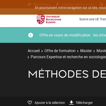
Bibliothèque
Etudiants internationaux
En poursuivant votre navigation sur ce site, vous
Suivre une UE Tra
Offre en cours de modification : les i
Accueil
Offre de formation
Master
Maste
Parcours Expertise et recherche en sociologi
MÉTHODES DE
Ajouter à la sélection
Télécharger