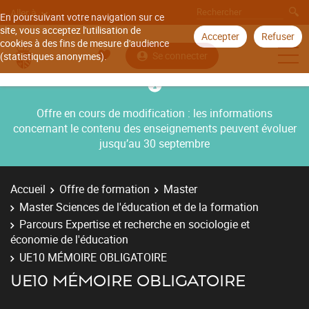
Aller à
En poursuivant votre navigation sur ce
site, vous acceptez l'utilisation de
Accepter
Refuser
cookies à des fins de mesure d'audience
Se connecter
(statistiques anonymes).
Offre en cours de modification : les informations
concernant le contenu des enseignements peuvent évoluer
jusqu’au 30 septembre
Accueil
Offre de formation
Master
Master Sciences de l'éducation et de la formation
Parcours Expertise et recherche en sociologie et
économie de l'éducation
UE10 MÉMOIRE OBLIGATOIRE
UE10 MÉMOIRE OBLIGATOIRE