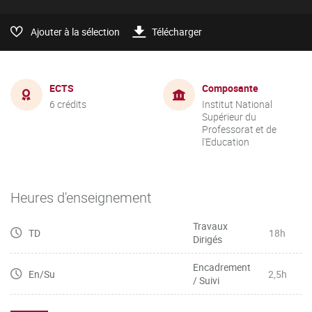
Ajouter à la sélection
Télécharger
ECTS
Composante
6 crédits
Institut National
Supérieur du
Professorat et de
l'Education
Heures d'enseignement
Travaux
TD
18h
Dirigés
Encadrement
En/Su
2,5h
/ Suivi