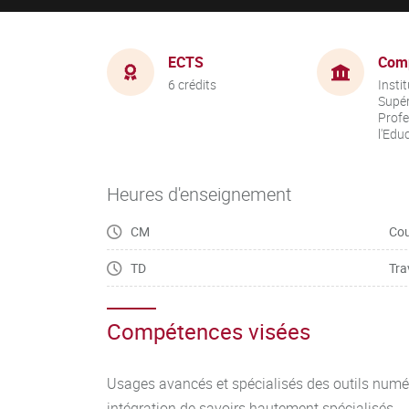
ECTS
Com
6 crédits
Insti
Supér
Profe
l'Edu
Heures d'enseignement
CM
Cou
TD
Tra
Compétences visées
Usages avancés et spécialisés des outils num
intégration de savoirs hautement spécialisés