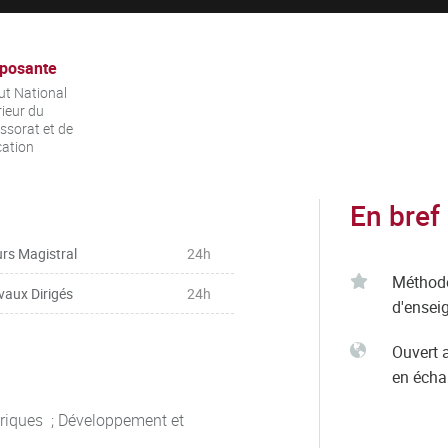
posante
tut National
ieur du
ssorat et de
cation
En bref
rs Magistral
24h
Méthod
vaux Dirigés
24h
d'ensei
Ouvert 
en éch
ériques ; Développement et