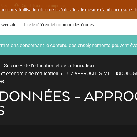
Plan
Candidatures inscriptions
 acceptez l'utilisation de cookies à des fins de mesure d'audience (statis
nsversale
Lire le référentiel commun des études
nformations concernant le contenu des enseignements peuvent év
r Sciences de l'éducation et de la formation
e et économie de l'éducation
UE2 APPROCHES MÉTHODOLOG
es
 DONNÉES - APPRO
S