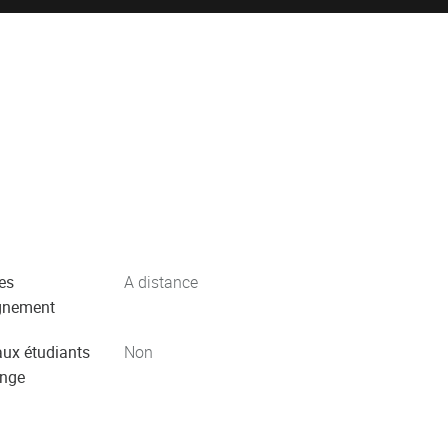
es
A distance
gnement
aux étudiants
Non
ange