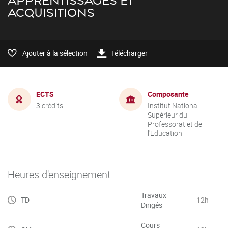
APPRENTISSAGES ET
ACQUISITIONS
Ajouter à la sélection
Télécharger
ECTS
Composante
3 crédits
Institut National
Supérieur du
Professorat et de
l'Education
Heures d'enseignement
Travaux
TD
12h
Dirigés
Cours