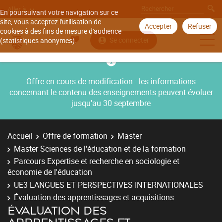
Aller à
En poursuivant votre navigation sur ce
site, vous acceptez l'utilisation de
Accepter
Refuser
cookies à des fins de mesure d'audience
Se connecter
(statistiques anonymes).
Offre en cours de modification : les informations
concernant le contenu des enseignements peuvent évoluer
jusqu’au 30 septembre
Accueil
Offre de formation
Master
Master Sciences de l'éducation et de la formation
Parcours Expertise et recherche en sociologie et
économie de l'éducation
UE3 LANGUES ET PERSPECTIVES INTERNATIONALES
Évaluation des apprentissages et acquisitions
ÉVALUATION DES