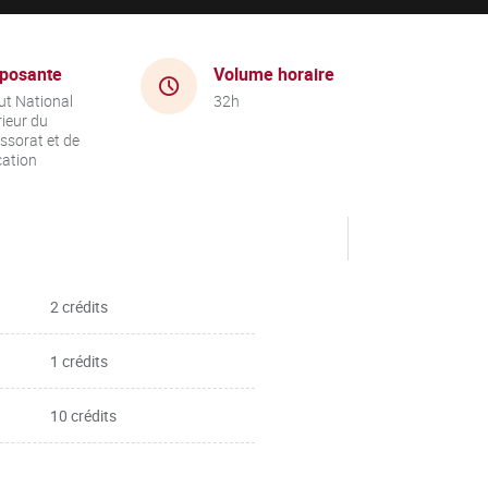
posante
Volume horaire
tut National
32h
ieur du
ssorat et de
cation
2 crédits
1 crédits
10 crédits