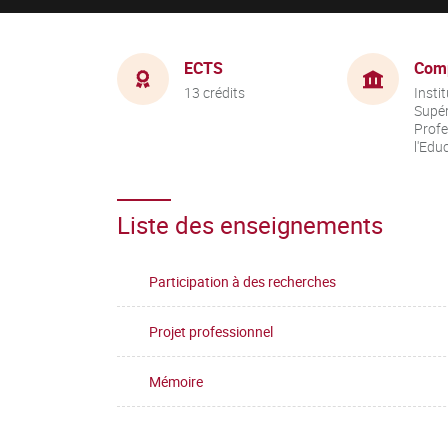
ECTS
Com
13 crédits
Insti
Supér
Profe
l'Edu
Liste des enseignements
Participation à des recherches
Projet professionnel
Mémoire