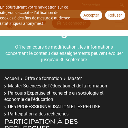
Aller à
En poursuivant votre navigation sur ce
site, vous acceptez l'utilisation de
Accepter
Refuser
cookies à des fins de mesure d'audience
Se connecter
(statistiques anonymes).
Offre en cours de modification : les informations
concernant le contenu des enseignements peuvent évoluer
jusqu’au 30 septembre
Accueil
Offre de formation
Master
Master Sciences de l'éducation et de la formation
Parcours Expertise et recherche en sociologie et
économie de l'éducation
UE5 PROFESSIONNALISATION ET EXPERTISE
Participation à des recherches
PARTICIPATION À DES