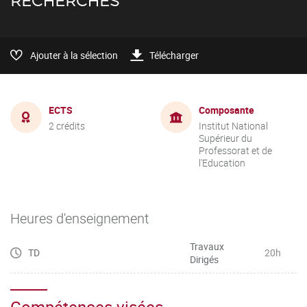
RECHERCHES
Ajouter à la sélection
Télécharger
ECTS
Composante
2 crédits
Institut National
Supérieur du
Professorat et de
l'Education
Heures d'enseignement
Travaux
TD
20h
Dirigés
Compétences visées