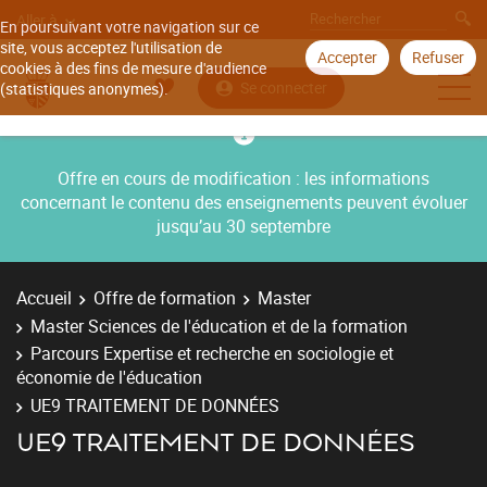
Aller à
En poursuivant votre navigation sur ce
site, vous acceptez l'utilisation de
Accepter
Refuser
cookies à des fins de mesure d'audience
Se connecter
(statistiques anonymes).
Offre en cours de modification : les informations
concernant le contenu des enseignements peuvent évoluer
jusqu’au 30 septembre
Accueil
Offre de formation
Master
Master Sciences de l'éducation et de la formation
Parcours Expertise et recherche en sociologie et
économie de l'éducation
UE9 TRAITEMENT DE DONNÉES
UE9 TRAITEMENT DE DONNÉES