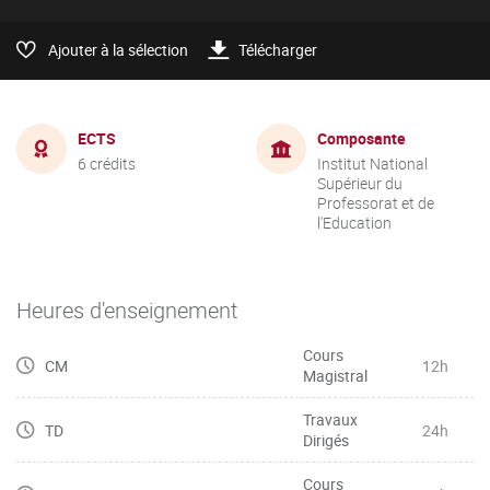
Ajouter à la sélection
Télécharger
ECTS
Composante
6 crédits
Institut National
Supérieur du
Professorat et de
l'Education
Heures d'enseignement
Cours
CM
12h
Magistral
Travaux
TD
24h
Dirigés
Cours