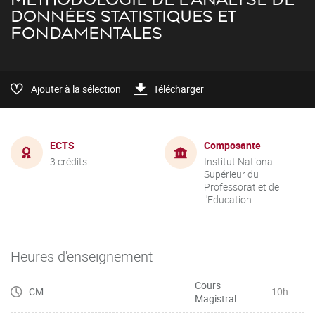
DONNÉES STATISTIQUES ET
FONDAMENTALES
Ajouter à la sélection
Télécharger
ECTS
Composante
3 crédits
Institut National
Supérieur du
Professorat et de
l'Education
Heures d'enseignement
Cours
CM
10h
Magistral