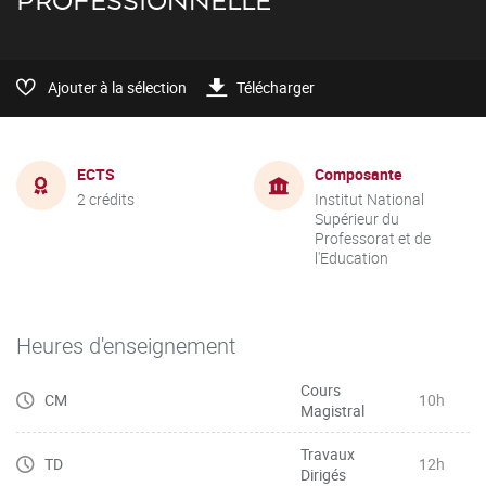
PROFESSIONNELLE
Ajouter à la sélection
Télécharger
ECTS
Composante
2 crédits
Institut National
Supérieur du
Professorat et de
l'Education
Heures d'enseignement
Cours
CM
10h
Magistral
Travaux
TD
12h
Dirigés