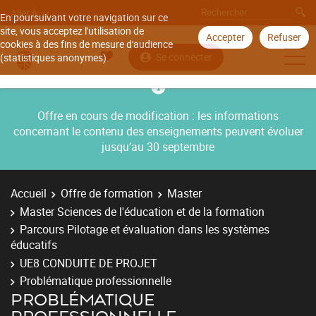
Aller à
En poursuivant votre navigation sur ce
site, vous acceptez l'utilisation de
Accepter
Refuser
cookies à des fins de mesure d'audience
Se connecter
(statistiques anonymes).
Offre en cours de modification : les informations
concernant le contenu des enseignements peuvent évoluer
jusqu’au 30 septembre
Accueil
Offre de formation
Master
Master Sciences de l'éducation et de la formation
Parcours Pilotage et évaluation dans les systèmes
éducatifs
UE8 CONDUITE DE PROJET
Problématique professionnelle
PROBLÉMATIQUE