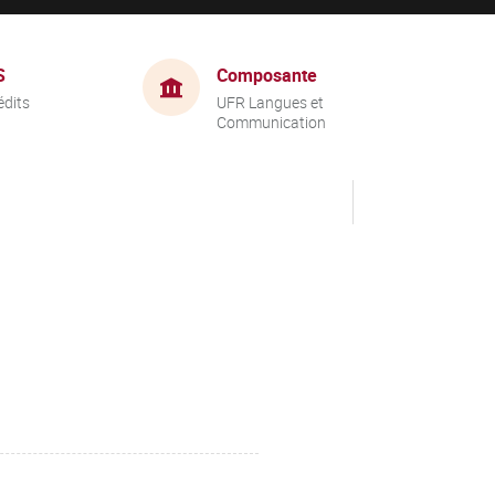
S
Composante
édits
UFR Langues et
Communication