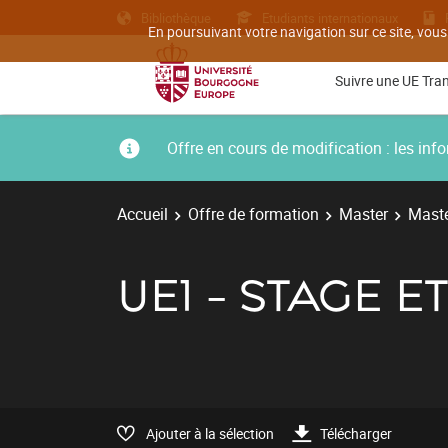
Bibliothèque
Etudiants internationaux
En poursuivant votre navigation sur ce site, vous
Suivre une UE Tra
Offre en cours de modification : les i
Accueil
Offre de formation
Master
Maste
UE1 - STAGE 
Ajouter à la sélection
Télécharger