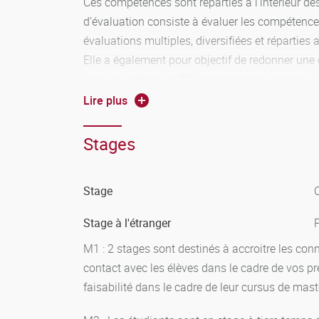
Ces compétences sont réparties à l’intérieur de
d’évaluation consiste à évaluer les compétences
évaluations multiples, diversifiées et réparties
Elle a également pour objectif de redonner une
Les évaluations en CCI sont constituées par de
Lire plus
Télécharger le fichier «Modalites_M3C_ME
Stages
Stage
O
Stage à l'étranger
M1 : 2 stages sont destinés à accroitre les con
contact avec les élèves dans le cadre de vos pr
faisabilité dans le cadre de leur cursus de mast