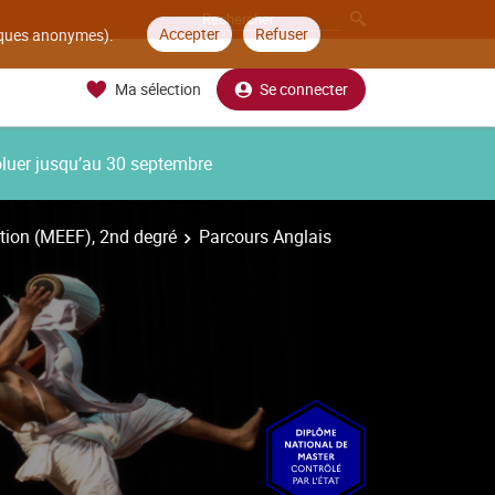
Accepter
Refuser
tiques anonymes).
Ma sélection
Se connecter
oluer jusqu’au 30 septembre
ation (MEEF), 2nd degré
Parcours Anglais