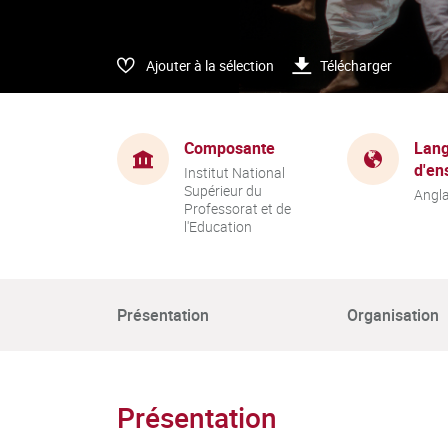
Ajouter à la sélection
Télécharger
Composante
Lang
d'en
Institut National
Supérieur du
Angla
Professorat et de
l'Education
Présentation
Organisation
Présentation