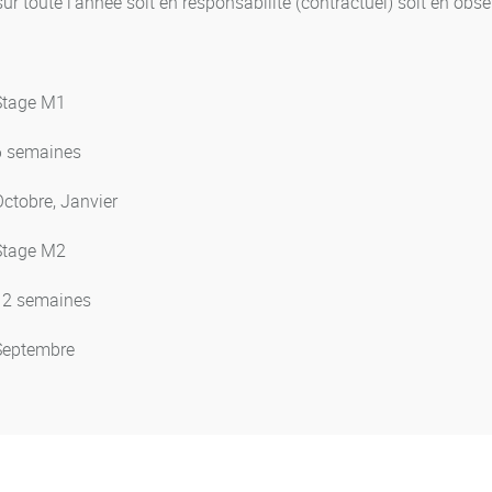
sur toute l'année soit en responsabilité (contractuel) soit en o
Stage M1
6 semaines
Octobre, Janvier
Stage M2
12 semaines
Septembre