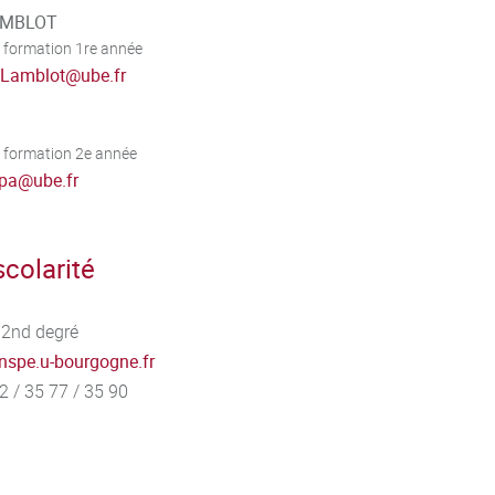
LAMBLOT
 formation 1re année
.Lamblot
@
ube.fr
 formation 2e année
apa
@
ube.fr
colarité
2nd degré
inspe.u-bourgogne.fr
2 / 35 77 / 35 90