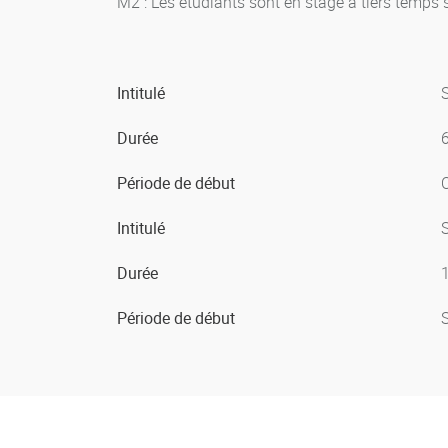
M2 : Les étudiants sont en stage à tiers temps 
Intitulé
Durée
Période de début
Intitulé
Durée
Période de début