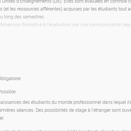
s Unités d’Enseignements (UE). Elles sont évaluées en contrôle co
 (et les ressources afférentes) acquises par les étudiants tout 
 au long des semestres.
 dimension formative à l’évaluation, par une communication régu
s tâches complexes (TC) auxquelles peuvent être adjointes des 
EF_2nd_degre.pdf» (400.4 Ko)
bligatoire
Possible
naissances des étudiants du monde professionnel dans lequel ils
emières séances. Des possibilités de stage à l'étranger sont ouv
er.