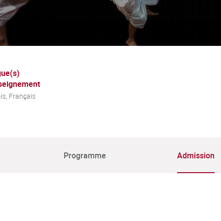
ue(s)
seignement
is, Français
Programme
Admission