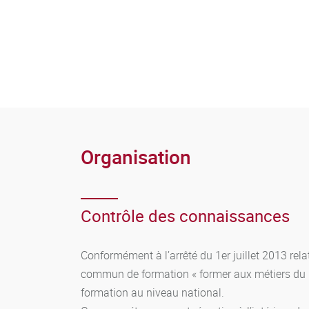
Faciliter les apprentissages de tous les élèv
Faire preuve de réflexivité
Se former
Coopérer
Organisation
Contrôle des connaissances
Conformément à l’arrêté du 1er juillet 2013 rela
commun de formation « former aux métiers du pr
formation au niveau national.