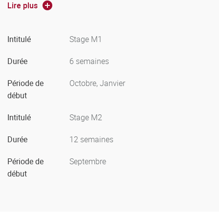
M2 : Les étudiants sont en stage à tiers temps sur toute
Lire plus
l'année soit en responsabilité (contractuel) soit en
observation et pratique accompagnée (SOPA).
Intitulé
Stage M1
Durée
6 semaines
Période de
Octobre, Janvier
début
Intitulé
Stage M2
Durée
12 semaines
Période de
Septembre
début