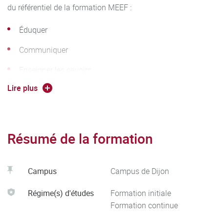
du référentiel de la formation MEEF :
Éduquer
Communiquer
Enseigner les savoirs
Lire plus
Planifier et Séquencer
Évaluer
Faciliter les apprentissages de tous les élèves
Résumé de la formation
Faire preuve de réflexivité
Se former
Campus
Campus de Dijon
Coopérer
Régime(s) d'études
Formation initiale
Formation continue