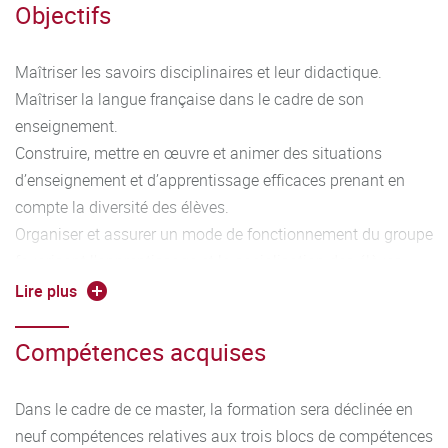
Objectifs
Maîtriser les savoirs disciplinaires et leur didactique.
Maîtriser la langue française dans le cadre de son
enseignement.
Construire, mettre en œuvre et animer des situations
d’enseignement et d’apprentissage efficaces prenant en
compte la diversité des élèves.
Organiser et assurer un mode de fonctionnement du groupe
favorisant l'apprentissage et la socialisation des élèves.
Évaluer les progrès et les acquisitions des élèves.
Lire plus
Compétences acquises
Dans le cadre de ce master, la formation sera déclinée en
neuf compétences relatives aux trois blocs de compétences