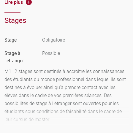
d’Enseignements (UE). Elles sont évaluées en contrôle
Lire plus
continu intégral (CCI). Cette modalité d’évaluation consiste
à évaluer les compétences (et les ressources afférentes)
Stages
acquises par les étudiants tout au long de la période
d’apprentissage par des évaluations multiples, diversifiées
Stage
Obligatoire
et réparties au long des semestres.
Elle a également pour objectif de redonner une dimension
Stage à
Possible
formative à l’évaluation, par une communication régulière
l'étranger
aux étudiants des résultats obtenus.
M1 : 2 stages sont destinés à accroitre les connaissances
Les évaluations en CCI sont constituées par des tâches
des étudiants du monde professionnel dans lequel ils sont
complexes (TC) auxquelles peuvent être adjointes des
destinés à évoluer ainsi qu'à prendre contact avec les
tâches simples (TS).
élèves dans le cadre de vos premières séances. Des
possibilités de stage à l'étranger sont ouvertes pour les
Télécharger le fichier
«Modalites_M3C_MEEF_2nd_degre.pdf» (400.4 Ko)
étudiants sous conditions de faisabilité dans le cadre de
leur cursus de master.