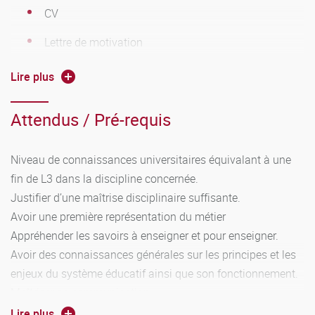
CV
Lettre de motivation
Relevés de notes
Lire plus
Diplômes obtenus depuis le baccalauréat inclus
Attendus / Pré-requis
Niveau de connaissances universitaires équivalant à une
fin de L3 dans la discipline concernée.
Justifier d’une maîtrise disciplinaire suffisante.
Avoir une première représentation du métier
Appréhender les savoirs à enseigner et pour enseigner.
Avoir des connaissances générales sur les principes et les
enjeux du système éducatif ainsi que son fonctionnement.
Maîtriser sa communication.
Maîtriser les compétences numériques au niveau attendu
Lire plus