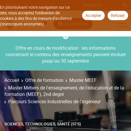
Aller à
En poursuivant votre navigation sur ce
site, vous acceptez l'utilisation de
Accepter
Refuser
cookies à des fins de mesure d'audience
Se connecter
(statistiques anonymes).
Offre en cours de modification : les informations
concernant le contenu des enseignements peuvent évoluer
jusqu’au 30 septembre
Accueil
Offre de formation
Master MEEF
Master Métiers de l'enseignement, de l'éducation et de la
formation (MEEF), 2nd degré
Parcours Sciences Industrielles de l'Ingénieur
SCIENCES, TECHNOLOGIES, SANTÉ (STS)