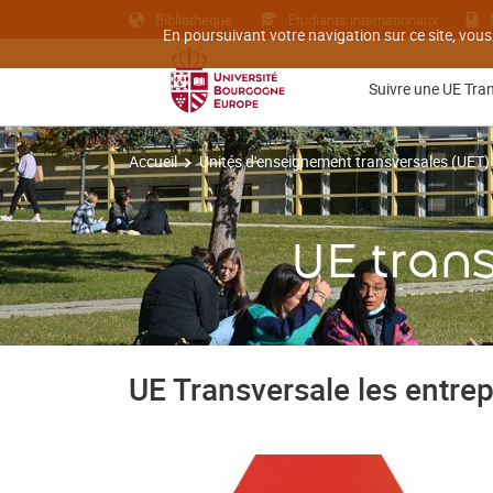
Bibliothèque
Etudiants internationaux
En poursuivant votre navigation sur ce site, vous
Suivre une UE Tra
Accueil
Unités d'enseignement transversales (UET)
UE trans
UE Transversale les entre