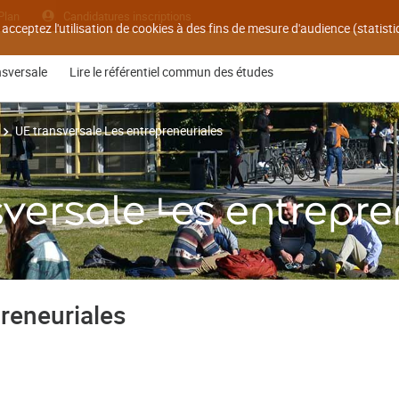
Plan
Candidatures inscriptions
 acceptez l'utilisation de cookies à des fins de mesure d'audience (statis
nsversale
Lire le référentiel commun des études
UE transversale Les entrepreneuriales
versale Les entrepre
preneuriales