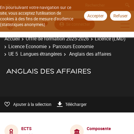
Aller à
En poursuivant votre navigation sur ce
site, vous acceptez l'utilisation de
Accepter
Refuser
cookies à des fins de mesure d'audience
Se connecter
(statistiques anonymes).
Accueil
Offre de formation 2025-2026
Licence (LMD)
Licence Economie
Parcours Economie
UE 5 Langues étrangères
Anglais des affaires
ANGLAIS DES AFFAIRES
Ajouter à la sélection
Télécharger
ECTS
Composante