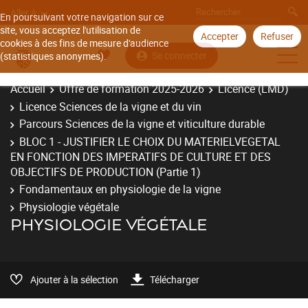
Aller à
En poursuivant votre navigation sur ce
site, vous acceptez l'utilisation de
Accepter
Refuser
cookies à des fins de mesure d'audience
Se connecter
(statistiques anonymes).
Accueil
Offre de formation 2025-2026
Licence (LMD)
Licence Sciences de la vigne et du vin
Parcours Sciences de la vigne et viticulture durable
BLOC 1 - JUSTIFIER LE CHOIX DU MATERIELVEGETAL
EN FONCTION DES IMPERATIFS DE CULTURE ET DES
OBJECTIFS DE PRODUCTION (Partie 1)
Fondamentaux en physiologie de la vigne
Physiologie végétale
PHYSIOLOGIE VÉGÉTALE
Ajouter à la sélection
Télécharger