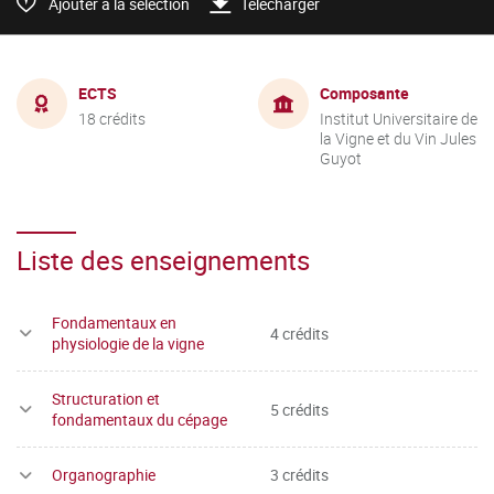
Ajouter à la sélection
Télécharger
ECTS
Composante
18 crédits
Institut Universitaire de
la Vigne et du Vin Jules
Guyot
Liste des enseignements
Fondamentaux en
4 crédits
physiologie de la vigne
Structuration et
5 crédits
fondamentaux du cépage
Organographie
3 crédits