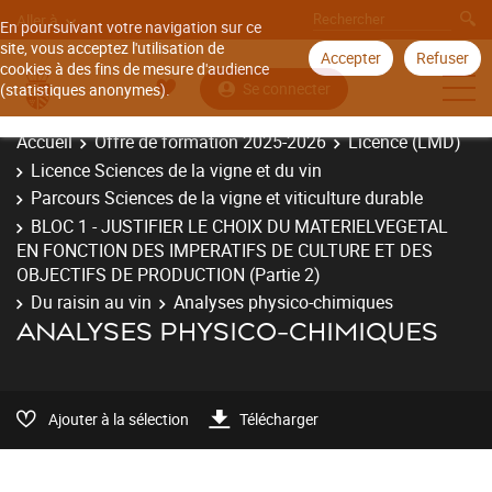
Aller à
En poursuivant votre navigation sur ce
site, vous acceptez l'utilisation de
Accepter
Refuser
cookies à des fins de mesure d'audience
Se connecter
(statistiques anonymes).
Accueil
Offre de formation 2025-2026
Licence (LMD)
Licence Sciences de la vigne et du vin
Parcours Sciences de la vigne et viticulture durable
BLOC 1 - JUSTIFIER LE CHOIX DU MATERIELVEGETAL
EN FONCTION DES IMPERATIFS DE CULTURE ET DES
OBJECTIFS DE PRODUCTION (Partie 2)
Du raisin au vin
Analyses physico-chimiques
ANALYSES PHYSICO-CHIMIQUES
Ajouter à la sélection
Télécharger