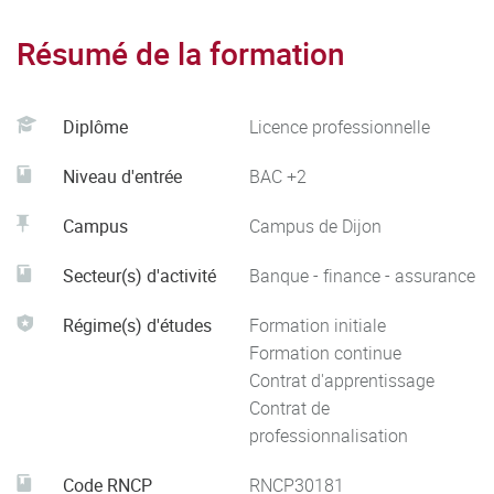
Ces compétences peuvent s’exercer tant dans le domaine
Résumé de la formation
de la banque que dans celui de l’assurance.
Diplôme
Licence professionnelle
Niveau d'entrée
BAC +2
Campus
Campus de Dijon
Secteur(s) d'activité
Banque - finance - assurance
Régime(s) d'études
Formation initiale
Formation continue
Contrat d'apprentissage
Contrat de
professionnalisation
Code RNCP
RNCP30181