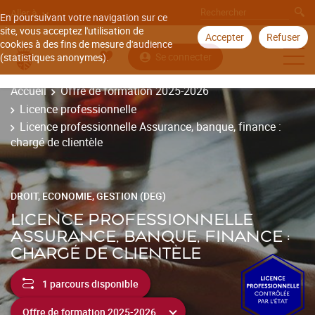
Aller à
En poursuivant votre navigation sur ce
site, vous acceptez l'utilisation de
Accepter
Refuser
cookies à des fins de mesure d'audience
Se connecter
(statistiques anonymes).
Accueil
Offre de formation 2025-2026
Licence professionnelle
Licence professionnelle Assurance, banque, finance :
chargé de clientèle
DROIT, ECONOMIE, GESTION (DEG)
LICENCE PROFESSIONNELLE
ASSURANCE, BANQUE, FINANCE :
CHARGÉ DE CLIENTÈLE
1 parcours disponible