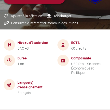
Ajouter à la sélection
Télécharger
Consulter le Référentiel Commun des Etudes
Niveau d'étude visé
ECTS
BAC +3
60 crédits
Durée
Composante
1 an
UFR Droit, Sciences
Économique et
Politique
Langue(s)
d'enseignement
Français