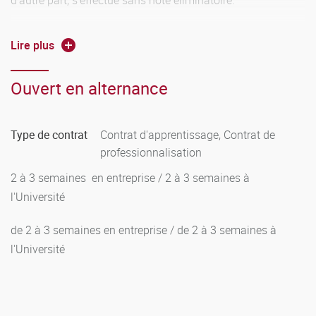
d’autre part, s’effectue sans note éliminatoire.
Les épreuves écrites sont anonymes. Il est prévu deux
Lire plus
sessions d’examen pour les épreuves des UE 1 et 2.
Ouvert en alternance
Lorsque la licence professionnelle n’a pas été obtenue, les
unités d’enseignement dans lesquelles la moyenne de 10 a
été obtenue sont capitalisables. Ces unités d’enseignement
Type de contrat
Contrat d'apprentissage, Contrat de
font l’objet d’une attestation délivrée par l’établissement.
professionnalisation
Une nouvelle inscription universitaire est nécessaire si le
2 à 3 semaines en entreprise / 2 à 3 semaines à
mémoire n’est pas soutenu avant la fin de l’année civile en
l'Université
cours.
de 2 à 3 semaines en entreprise / de 2 à 3 semaines à
l'Université