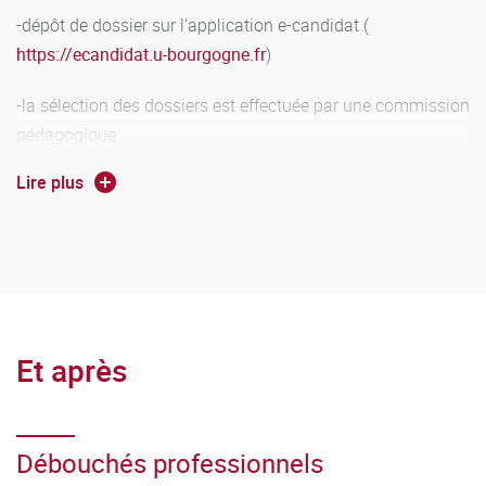
-dépôt de dossier sur l'application e-candidat (
https://ecandidat.u-bourgogne.fr
)
-la sélection des dossiers est effectuée par une commission
pédagogique
Lire plus
-procédure de recrutement par les établissements
professionnels pour conclure les contrats.
Un job Dating, avec la collaboration de l'EsBanque est
organisé en février-mars
L’admission est considérée comme définitive après
Et après
l’embauche et à l’issue d’une période d’essai d’un mois, à
compter de la date de début du contrat.
Débouchés professionnels