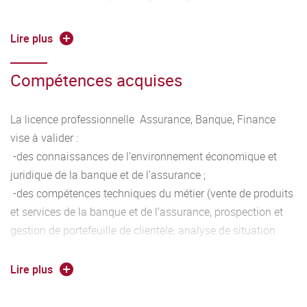
-Chargés de clientèle en Banque
Lire plus
-Conseillers en assurances
Compétences acquises
La licence professionnelle Assurance, Banque, Finance
vise à valider :
-des connaissances de l’environnement économique et
juridique de la banque et de l’assurance ;
-des compétences techniques du métier (vente de produits
et services de la banque et de l’assurance, prospection et
gestion de portefeuille de clientèle, analyse de situation
patrimoniale, appréciation des risques, conseils et suivis…) ;
-des compétences relationnelles (conduite d’entretiens
Lire plus
commerciaux, propositions et négociation, communication
en langue étrangère…).