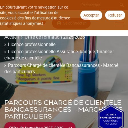
Aller à
En poursuivant votre navigation sur ce
site, vous acceptez l'utilisation de
Accepter
Refuser
cookies à des fins de mesure d'audience
Se connecter
(statistiques anonymes).
Accueil
Offre de formation 2025-2026
Licence professionnelle
Licence professionnelle Assurance, banque, finance :
chargé de clientèle
Parcours Chargé de clientèle Bancassurances - Marché
des particuliers
PARCOURS CHARGÉ DE CLIENTÈLE
BANCASSURANCES - MARCHÉ DES
PARTICULIERS