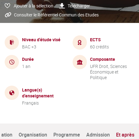
Ajouter à la sélection
Télécharger
Consulter le Référentiel Commun des Etudes
Niveau d'étude visé
ECTS
BAC +3
60 crédits
Durée
Composante
1 an
UFR Droit, Sciences
Économique et
Politique
Langue(s)
d'enseignement
Français
tation
Organisation
Programme
Admission
Et après