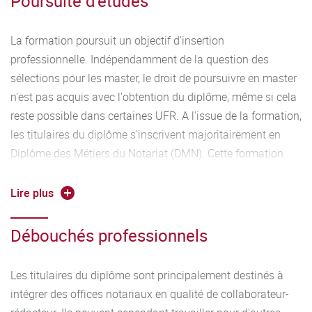
Poursuite d'études
La formation poursuit un objectif d'insertion
professionnelle. Indépendamment de la question des
sélections pour les master, le droit de poursuivre en master
n'est pas acquis avec l'obtention du diplôme, même si cela
reste possible dans certaines UFR. A l'issue de la formation,
les titulaires du diplôme s'inscrivent majoritairement en
Diplôme des Métiers du Notariat (DMN). Cette formation
dispensée dans les Instituts des formations notariales
(INFN) est effectuée dans le cadre d'un contrat de
Lire plus
professionnalisation et se déroule d'octobre à juin, avec un
examen national en septembre. Les titulaires du DMN
Débouchés professionnels
peuvent ensuite poursuivre en master 1 de droit notarial,
sous réserve d'acceptation de leurs dossiers de candidature
Les titulaires du diplôme sont principalement destinés à
après examen. .
intégrer des offices notariaux en qualité de collaborateur-