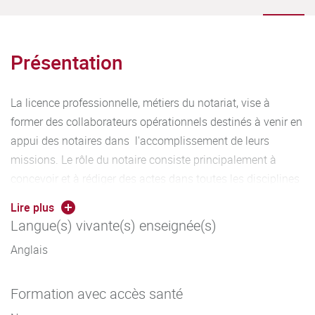
Présentation
La licence professionnelle, métiers du notariat, vise à
former des collaborateurs opérationnels destinés à venir en
appui des notaires dans l'accomplissement de leurs
missions. Le rôle du notaire consiste principalement à
concevoir et à rédiger des actes dans toutes les disciplines
du droit qui régissent la vie des particuliers, des
Lire plus
professionnels et aussi des collectivités territoriales. Pour
Langue(s) vivante(s) enseignée(s)
assurer cette mission, ils s'appuient tant en amont qu'en
Anglais
aval sur des collaborateurs compétents, rigoureux,
capables d'analyser un dossier, de récolter les pièces
Formation avec accès santé
nécessaires, de préparer et rédiger les actes dans les
différents domaines du droit. La licence professionnelle