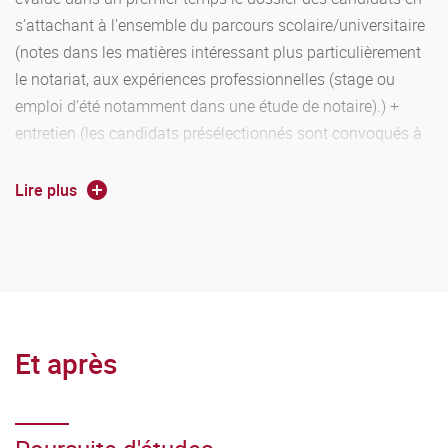
formation.continue@u-bourgogne.fr
s’attachant à l’ensemble du parcours scolaire/universitaire
(notes dans les matières intéressant plus particulièrement
le notariat, aux expériences professionnelles (stage ou
emploi d’été notamment dans une étude de notaire).) +
entretien (les candidats présélectionnés sont convoqués à
la suite de l’examen des dossiers à un entretien devant un
jury composé en principe du directeur de la Lp et d’au
Lire plus
moins un notaire).
Et après