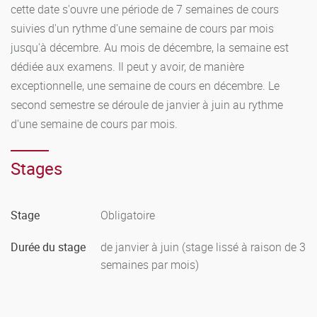
validée permet à l'étudiant d'obtenir les crédits afférents.
cette date s'ouvre une période de 7 semaines de cours
suivies d'un rythme d'une semaine de cours par mois
Le redoublement se fait sur accord du jury de délibérations,
jusqu'à décembre. Au mois de décembre, la semaine est
lequel tient par ailleurs compte de l'avis du tuteur en
dédiée aux examens. Il peut y avoir, de manière
entreprise pour les alternants. Deux inscriptions
exceptionnelle, une semaine de cours en décembre. Le
administratives sont autorisées.
second semestre se déroule de janvier à juin au rythme
d'une semaine de cours par mois.
Stages
Stage
Obligatoire
Durée du stage
de janvier à juin (stage lissé à raison de 3
semaines par mois)