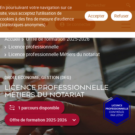
Aller à
En poursuivant votre navigation sur ce
site, vous acceptez l'utilisation de
Accepter
Refuser
cookies à des fins de mesure d'audience
Se connecter
(statistiques anonymes).
Accueil
Offre de formation 2025-2026
Licence professionnelle
Licence professionnelle Métiers du notariat
DROIT, ECONOMIE, GESTION (DEG)
LICENCE PROFESSIONNELLE
MÉTIERS DU NOTARIAT
1 parcours disponible