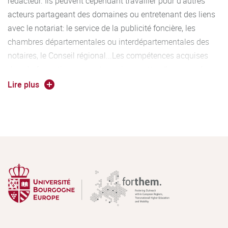
rédacteur. Ils peuvent cependant travailler pour d'autres
acteurs partageant des domaines ou entretenant des liens
avec le notariat: le service de la publicité foncière, les
chambres départementales ou interdépartementales des
notaires, le Conseil régional...Les compétences acquises
dans la formation peuvent aussi permettre d'occuper des
postes dans d'autres professions où les connaissances
Lire plus
notariales sont appréciées. Le secteur immobilier et le
domaine de la gestion de patrimoine en font partie.