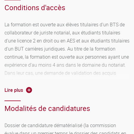
Conditions d'accès
La formation est ouverte aux élèves titulaires d'un BTS de
collaborateur de juriste notarial, aux étudiants titulaires
d'une licence 2 en droit ou en AES et aux étudiants titulaires
d'un BUT carrières juridiques. Au titre de la formation
continue, la formation est ouverte aux personnes ayant une
expérience d'au moins 4 ans dans le domaine du notariat.
Dans leur cas, une demande de validation des acquis
professionnels doit être déposée au titre de l'accès. Les
candidats souhaitant suivre la formation au titre d'un
Lire plus
contrat d'apprentissage, d'un contrat de
professionnalisation ou ceux relevant de la formation
Modalités de candidatures
continue devront prendre contact, dès l'admission obtenue,
et, au besoin même avant, avec le service commun de la
Dossier de candidature dématérialisé (la commission
formation continue et par alternance (SEFCA):
évalue dans un premier temps le dossier des candidats en