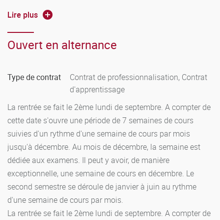
cadre du rapport de stage ne donne pas lieu à rattrapage
en cas d'échec à l'unité y afférente. Si l'étudiant a fait un
Lire plus
mémoire, il peut être exceptionnellement autorisé à
reprendre son travail, au titre de la session de rattrapage.
Ouvert en alternance
Le diplôme est décerné aux étudiants ayant obtenu une
moyenne générale égale ou supérieure à 10 sur l'ensemble
Type de contrat
Contrat de professionnalisation, Contrat
des unités. Les unités d'enseignement sont affectées d'un
d'apprentissage
coefficient variant d'un rapport de 1 à 3. Lorsque l'unité est
La rentrée se fait le 2ème lundi de septembre. A compter de
composée de plusieurs matières, ces dernières sont elles-
cette date s'ouvre une période de 7 semaines de cours
mêmes affectées d'un coefficient. La compensation entre
suivies d'un rythme d'une semaine de cours par mois
les matières et entre les unités se fait sans note
jusqu'à décembre. Au mois de décembre, la semaine est
éliminatoire. Une unité est validée, lorsque l'étudiant a
dédiée aux examens. Il peut y avoir, de manière
obtenu une note moyenne au moins égale à 10 pour
exceptionnelle, une semaine de cours en décembre. Le
l'ensemble des matières. Les unités validées sont
second semestre se déroule de janvier à juin au rythme
définitivement capitalisées et figées. Chaque unité est
d'une semaine de cours par mois.
dotée d'une valeur Crédits européens (ECTS). Chaque unité
La rentrée se fait le 2ème lundi de septembre. A compter de