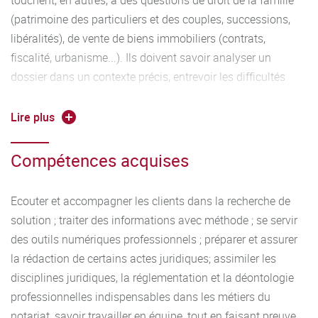
touchent, en autres, à des questions de droit de la famille
(patrimoine des particuliers et des couples, successions,
libéralités), de vente de biens immobiliers (contrats,
fiscalité, urbanisme...). Ils doivent savoir analyser un
dossier dans un contexte précis, entrevoir les difficultés
liées à sa dimension internationale et élaborer sous l'égide
du notaire des solutions sinon définitives du moins
Lire plus
susceptibles d'être exploitées. Les étudiants doivent savoir
écouter, comprendre et conseiller les clients après analyse
Compétences acquises
de leurs situations juridiques et patrimoniales. A ce titre, la
formation doit contribuer au renforcement de leurs
Ecouter et accompagner les clients dans la recherche de
capacités d'expression écrite et orale.
solution ; traiter des informations avec méthode ; se servir
des outils numériques professionnels ; préparer et assurer
la rédaction de certains actes juridiques; assimiler les
disciplines juridiques, la réglementation et la déontologie
professionnelles indispensables dans les métiers du
notariat, savoir travailler en équipe, tout en faisant preuve