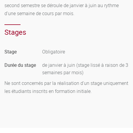
Le redoublement se fait sur accord du jury de délibérations,
second semestre se déroule de janvier à juin au rythme
lequel tient par ailleurs compte de l'avis du tuteur en
d'une semaine de cours par mois.
entreprise pour les alternants. Deux inscriptions
administratives sont autorisées.
Stages
Stage
Obligatoire
Durée du stage
de janvier à juin (stage lissé à raison de 3
semaines par mois)
Ne sont concernés par la réalisation d'un stage uniquement
les étudiants inscrits en formation initiale.