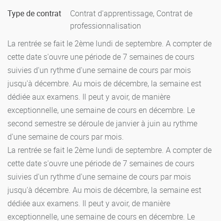
exceptionnellement autorisé à reprendre son travail, au titre
Type de contrat
Contrat d'apprentissage, Contrat de
de la session de rattrapage.
professionnalisation
Le diplôme est décerné aux étudiants ayant obtenu une
La rentrée se fait le 2ème lundi de septembre. A compter de
moyenne générale égale ou supérieure à 10 sur l'ensemble
cette date s'ouvre une période de 7 semaines de cours
des unités. Les unités d'enseignement sont affectées d'un
suivies d'un rythme d'une semaine de cours par mois
coefficient variant d'un rapport de 1 à 3. Lorsque l'unité est
jusqu'à décembre. Au mois de décembre, la semaine est
composée de plusieurs matières, ces dernières sont elles-
dédiée aux examens. Il peut y avoir, de manière
mêmes affectées d'un coefficient. La compensation entre
exceptionnelle, une semaine de cours en décembre. Le
les matières et entre les unités se fait sans note
second semestre se déroule de janvier à juin au rythme
éliminatoire. Une unité est validée, lorsque l'étudiant a
d'une semaine de cours par mois.
obtenu une note moyenne au moins égale à 10 pour
La rentrée se fait le 2ème lundi de septembre. A compter de
l'ensemble des matières. Les unités validées sont
cette date s'ouvre une période de 7 semaines de cours
définitivement capitalisées et figées. Chaque unité est
suivies d'un rythme d'une semaine de cours par mois
dotée d'une valeur Crédits européens (ECTS). Chaque unité
jusqu'à décembre. Au mois de décembre, la semaine est
validée permet à l'étudiant d'obtenir les crédits afférents
dédiée aux examens. Il peut y avoir, de manière
exceptionnelle, une semaine de cours en décembre. Le