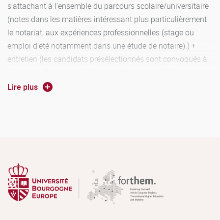
s’attachant à l’ensemble du parcours scolaire/universitaire
(notes dans les matières intéressant plus particulièrement
le notariat, aux expériences professionnelles (stage ou
emploi d’été notamment dans une étude de notaire).) +
entretien (les candidats présélectionnés sont convoqués à
la suite de l’examen des dossiers à un entretien devant un
jury composé en principe du directeur de la Lp et d’au
Lire plus
moins un notaire).