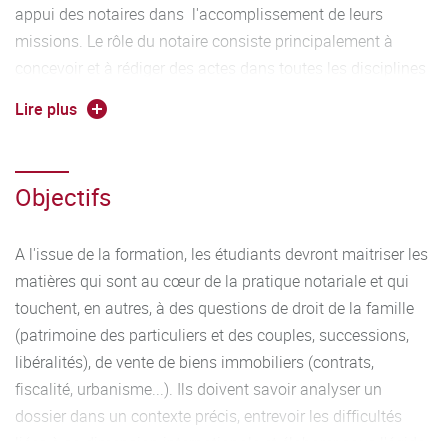
appui des notaires dans l'accomplissement de leurs
missions. Le rôle du notaire consiste principalement à
concevoir et à rédiger des actes dans toutes les disciplines
du droit qui régissent la vie des particuliers, des
Lire plus
professionnels et aussi des collectivités territoriales. Pour
assurer cette mission, ils s'appuient tant en amont qu'en
aval sur des collaborateurs compétents, rigoureux,
Objectifs
capables d'analyser un dossier, de récolter les pièces
nécessaires, de préparer et rédiger les actes dans les
A l'issue de la formation, les étudiants devront maitriser les
différents domaines du droit. La licence professionnelle
matières qui sont au cœur de la pratique notariale et qui
vise à former de tels collaborateurs.
touchent, en autres, à des questions de droit de la famille
(patrimoine des particuliers et des couples, successions,
libéralités), de vente de biens immobiliers (contrats,
fiscalité, urbanisme...). Ils doivent savoir analyser un
dossier dans un contexte précis, entrevoir les difficultés
liées à sa dimension internationale et élaborer sous l'égide