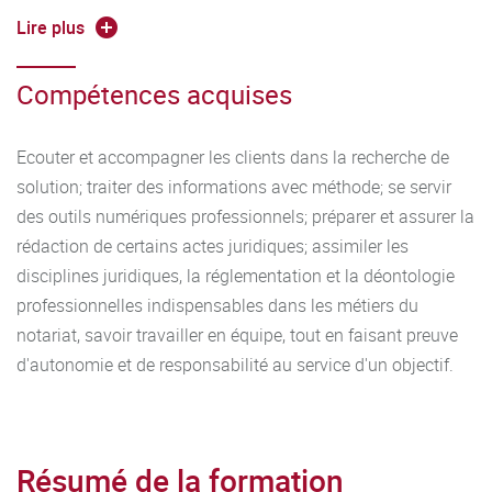
du notaire des solutions sinon définitives du moins
Lire plus
susceptibles d'être exploitées. Les étudiants doivent savoir
écouter, comprendre et conseiller les clients après analyse
Compétences acquises
de leurs situations juridiques et patrimoniales. A ce titre, la
formation doit contribuer au renforcement de leurs
Ecouter et accompagner les clients dans la recherche de
capacités d'expression écrite et orale.
solution; traiter des informations avec méthode; se servir
des outils numériques professionnels; préparer et assurer la
rédaction de certains actes juridiques; assimiler les
disciplines juridiques, la réglementation et la déontologie
professionnelles indispensables dans les métiers du
notariat, savoir travailler en équipe, tout en faisant preuve
d'autonomie et de responsabilité au service d'un objectif.
Résumé de la formation