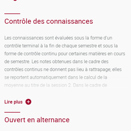
Contrôle des connaissances
Les connaissances sont évaluées sous la forme d'un
contrôle terminal à la fin de chaque semestre et sous la
forme de contrôle continu pour certaines matières en cours
de semestre. Les notes obtenues dans le cadre des
contrôles continus ne donnent pas lieu à rattrapage; elles
se reportent automatiquement dans le calcul de la
moyenne au titre de la session 2. Dans le cadre de
l'alternance ou au titre du stage l'étudiant devra rédiger soit
un rapport soit un mémoire en lien avec une problématique
Lire plus
du notariat. La note obtenue dans le cadre du rapport de
stage ne donne pas lieu à rattrapage en cas d'échec à
Ouvert en alternance
l'unité y afférente. Si l'étudiant a fait un mémoire, il peut être