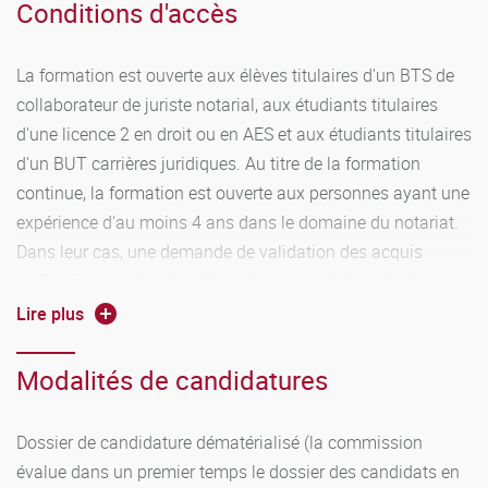
Conditions d'accès
La formation est ouverte aux élèves titulaires d'un BTS de
collaborateur de juriste notarial, aux étudiants titulaires
d'une licence 2 en droit ou en AES et aux étudiants titulaires
d'un BUT carrières juridiques. Au titre de la formation
continue, la formation est ouverte aux personnes ayant une
expérience d'au moins 4 ans dans le domaine du notariat.
Dans leur cas, une demande de validation des acquis
professionnels doit être déposée au titre de l'accès. Les
candidats souhaitant suivre la formation au titre d'un
Lire plus
contrat d'apprentissage, d'un contrat de
professionnalisation ou ceux relevant de la formation
Modalités de candidatures
continue devront prendre contact, dès l'admission obtenue,
et, au besoin même avant, avec le service commun de la
Dossier de candidature dématérialisé (la commission
formation continue et par alternance (SEFCA):
évalue dans un premier temps le dossier des candidats en
formation.continue@u-bourgogne.fr