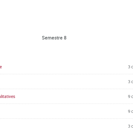
Semestre 8
e
3 
3 
litatives
9 
9 
3 