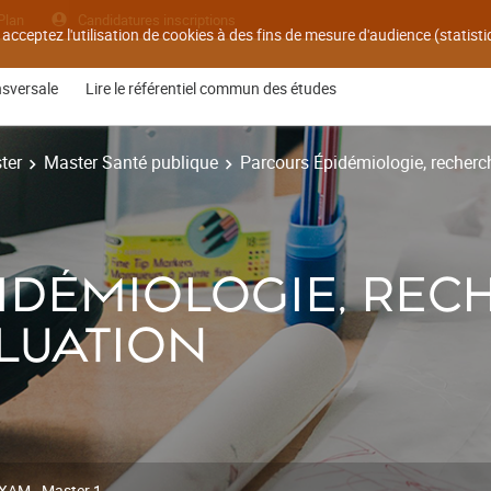
Plan
Candidatures inscriptions
 acceptez l'utilisation de cookies à des fins de mesure d'audience (statis
nsversale
Lire le référentiel commun des études
ter
Master Santé publique
Parcours Épidémiologie, recherch
IDÉMIOLOGIE, REC
LUATION
XAM - Master 1