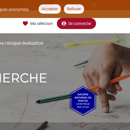
Accepter
Refuser
tiques anonymes).
Ma sélection
Se connecter
e clinique évaluation
HERCHE