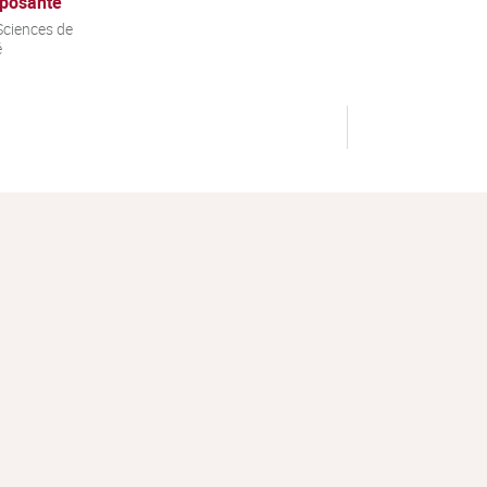
posante
ciences de
é