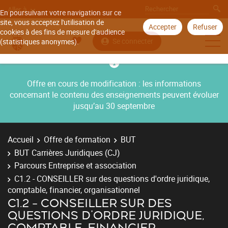
Aller à
En poursuivant votre navigation sur ce
site, vous acceptez l'utilisation de
Accepter
Refuser
cookies à des fins de mesure d'audience
Se connecter
(statistiques anonymes).
Offre en cours de modification : les informations
concernant le contenu des enseignements peuvent évoluer
jusqu’au 30 septembre
Accueil
Offre de formation
BUT
BUT Carrières Juridiques (CJ)
Parcours Entreprise et association
C1.2 - CONSEILLER sur des questions d'ordre juridique,
comptable, financier, organisationnel
C1.2 - CONSEILLER SUR DES
QUESTIONS D'ORDRE JURIDIQUE,
COMPTABLE, FINANCIER,