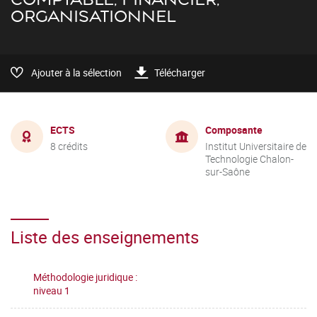
ORGANISATIONNEL
Ajouter à la sélection
Télécharger
ECTS
Composante
8 crédits
Institut Universitaire de
Technologie Chalon-
sur-Saône
Liste des enseignements
Méthodologie juridique :
niveau 1