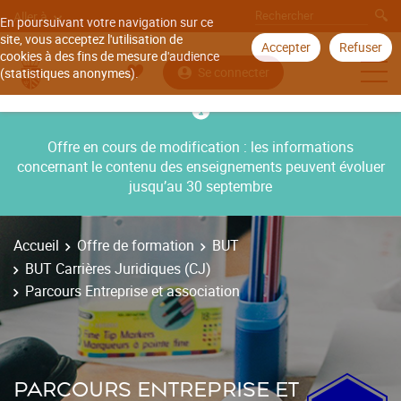
Aller à
En poursuivant votre navigation sur ce
site, vous acceptez l'utilisation de
Accepter
Refuser
cookies à des fins de mesure d'audience
Se connecter
(statistiques anonymes).
Offre en cours de modification : les informations
concernant le contenu des enseignements peuvent évoluer
jusqu’au 30 septembre
Accueil
Offre de formation
BUT
BUT Carrières Juridiques (CJ)
Parcours Entreprise et association
PARCOURS ENTREPRISE ET