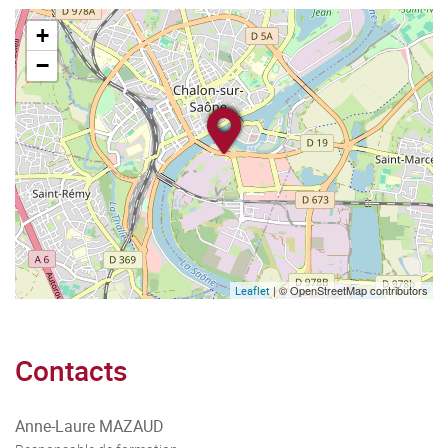
+
−
| © OpenStreetMap contributors
Leaflet
Contacts
Anne-Laure MAZAUD