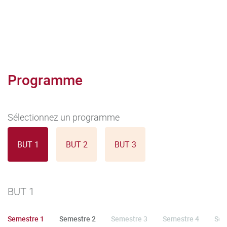
Programme
Sélectionnez un programme
BUT 1
BUT 2
BUT 3
BUT 1
Semestre 1
Semestre 2
Semestre 3
Semestre 4
Sem