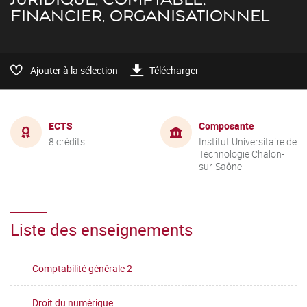
FINANCIER, ORGANISATIONNEL
Ajouter à la sélection
Télécharger
ECTS
Composante
8 crédits
Institut Universitaire de
Technologie Chalon-
sur-Saône
Liste des enseignements
Comptabilité générale 2
Droit du numérique