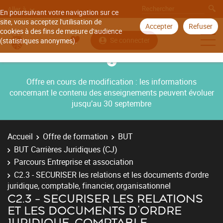
Aller à
En poursuivant votre navigation sur ce
site, vous acceptez l'utilisation de
Accepter
Refuser
cookies à des fins de mesure d'audience
Se connecter
(statistiques anonymes).
Offre en cours de modification : les informations
concernant le contenu des enseignements peuvent évoluer
jusqu’au 30 septembre
Accueil
Offre de formation
BUT
BUT Carrières Juridiques (CJ)
Parcours Entreprise et association
C2.3 - SECURISER les relations et les documents d'ordre
juridique, comptable, financier, organisationnel
C2.3 - SECURISER LES RELATIONS
ET LES DOCUMENTS D'ORDRE
JURIDIQUE, COMPTABLE,