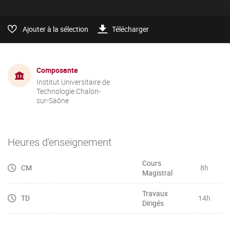
Ajouter à la sélection
Télécharger
Composante
Institut Universitaire de
Technologie Chalon-
sur-Saône
Heures d'enseignement
Cours
CM
8h
Magistral
Travaux
TD
14h
Dirigés