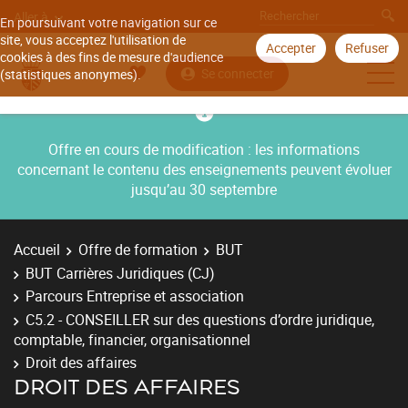
Aller à
En poursuivant votre navigation sur ce
site, vous acceptez l'utilisation de
Accepter
Refuser
cookies à des fins de mesure d'audience
Se connecter
(statistiques anonymes).
Offre en cours de modification : les informations
concernant le contenu des enseignements peuvent évoluer
jusqu’au 30 septembre
Accueil
Offre de formation
BUT
BUT Carrières Juridiques (CJ)
Parcours Entreprise et association
C5.2 - CONSEILLER sur des questions d’ordre juridique,
comptable, financier, organisationnel
Droit des affaires
DROIT DES AFFAIRES