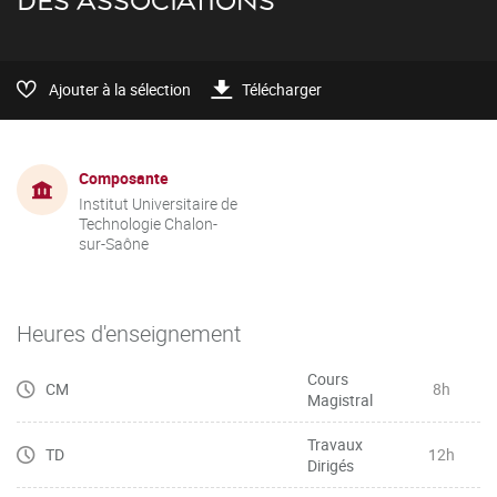
DES ASSOCIATIONS
Ajouter à la sélection
Télécharger
Composante
Institut Universitaire de
Technologie Chalon-
sur-Saône
Heures d'enseignement
Cours
CM
8h
Magistral
Travaux
TD
12h
Dirigés