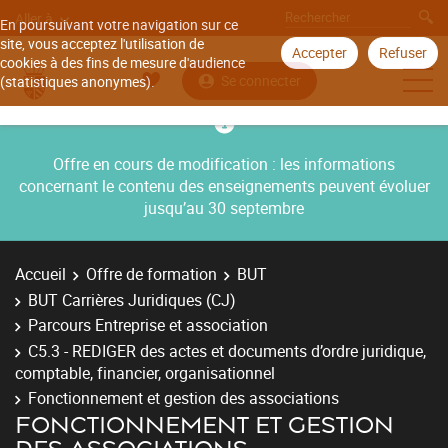
Aller à
En poursuivant votre navigation sur ce
site, vous acceptez l'utilisation de
Accepter
Refuser
cookies à des fins de mesure d'audience
Se connecter
(statistiques anonymes).
Offre en cours de modification : les informations
concernant le contenu des enseignements peuvent évoluer
jusqu’au 30 septembre
Accueil
Offre de formation
BUT
BUT Carrières Juridiques (CJ)
Parcours Entreprise et association
C5.3 - REDIGER des actes et documents d’ordre juridique,
comptable, financier, organisationnel
Fonctionnement et gestion des associations
FONCTIONNEMENT ET GESTION