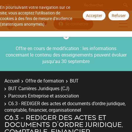
Aller à
En poursuivant votre navigation sur ce
site, vous acceptez l'utilisation de
Accepter
Refuser
cookies à des fins de mesure d'audience
Se connecter
(statistiques anonymes).
Offre en cours de modification : les informations
concernant le contenu des enseignements peuvent évoluer
jusqu’au 30 septembre
Accueil
Offre de formation
BUT
BUT Carrières Juridiques (CJ)
Parcours Entreprise et association
C6.3 - REDIGER des actes et documents d’ordre juridique,
comptable, financier, organisationnel
C6.3 - REDIGER DES ACTES ET
DOCUMENTS D’ORDRE JURIDIQUE,
COMPTABLE, FINANCIER,