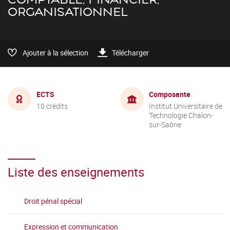
ORGANISATIONNEL
Ajouter à la sélection
Télécharger
ECTS
Composante
10 crédits
Institut Universitaire de
Technologie Chalon-
sur-Saône
Liste des enseignements
Droit pénal spécial
Expression et communication