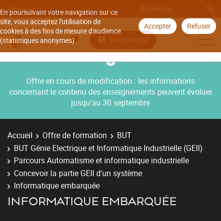
Aller à
En poursuivant votre navigation sur ce
site, vous acceptez l'utilisation de
Accepter
Refuser
cookies à des fins de mesure d'audience
Se connecter
(statistiques anonymes).
Offre en cours de modification : les informations
concernant le contenu des enseignements peuvent évoluer
jusqu’au 30 septembre
Accueil
Offre de formation
BUT
BUT Génie Electrique et Informatique Industrielle (GEII)
Parcours Automatisme et informatique industrielle
Concevoir la partie GEII d'un système
Informatique embarquée
INFORMATIQUE EMBARQUÉE