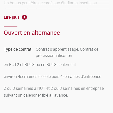
Un bonus peut être accordé aux étudiants inscrits au
Bureau de la Vie Etudiante, par la pratique sportive,
culturelle ou associative, etc. suivant certaines modalités.
Lire plus
Le bonus (entre 0.25 % et 5 %) est ajouté à la moyenne
générale de chaque unité d'enseignement.
Ouvert en alternance
Type de contrat
Contrat d'apprentissage, Contrat de
professionnalisation
en BUT2 et BUT3 ou en BUT3 seulement
environ 4semaines d'école puis 4semaines d'entreprise
2 ou 3 semaines à l'IUT et 2 ou 3 semaines en entreprise,
suivant un calendrier fixé à l'avance.