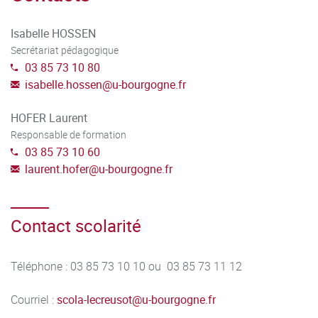
Industrielle (AII) : Supervision / interface homme-machine /
robotique / visionique / production industrielle / industrie
Isabelle HOSSEN
4.0 / internet des objets / cybersécurité… ➢ Électricité et
Secrétariat pédagogique
03 85 73 10 80
Maîtrise de l’Énergie (EME ) : Production, distribution,
isabelle.hossen
@
u-bourgogne.fr
installation, conversion, stockage des énergies / transport
urbains, ferroviaires, aéronautiques / véhicules électrifiés/
HOFER Laurent
sûreté des systèmes industriels / efficacité et transition
Responsable de formation
énergétique
03 85 73 10 60
laurent.hofer
@
u-bourgogne.fr
Contact scolarité
Téléphone : 03 85 73 10 10 ou 03 85 73 11 12
Courriel :
scola-lecreusot
@
u-bourgogne.fr