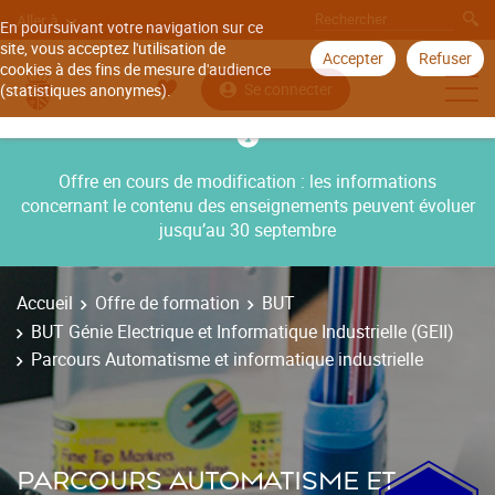
Aller à
En poursuivant votre navigation sur ce
site, vous acceptez l'utilisation de
Accepter
Refuser
cookies à des fins de mesure d'audience
Se connecter
(statistiques anonymes).
Offre en cours de modification : les informations
concernant le contenu des enseignements peuvent évoluer
jusqu’au 30 septembre
Accueil
Offre de formation
BUT
BUT Génie Electrique et Informatique Industrielle (GEII)
Parcours Automatisme et informatique industrielle
PARCOURS AUTOMATISME ET