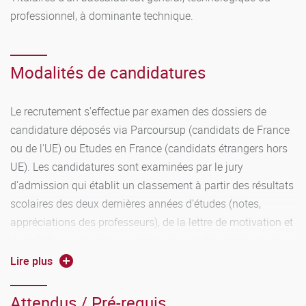
professionnel, à dominante technique.
Modalités de candidatures
Le recrutement s'effectue par examen des dossiers de
candidature déposés via Parcoursup (candidats de France
ou de l'UE) ou Etudes en France (candidats étrangers hors
UE). Les candidatures sont examinées par le jury
d'admission qui établit un classement à partir des résultats
scolaires des deux dernières années d'études (notes,
appréciations des professeurs), de la lettre de motivation et
de la fiche avenir. Les candidats doivent être titulaires du
baccalauréat au moment de la rentrée.
Lire plus
Baccalauréats conseillés : bac général à dominante
scientifique, bac STL, bac STI2D, bac professionnel
Attendus / Pré-requis