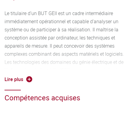
Le titulaire d’un BUT GEII est un cadre intermédiaire
immédiatement opérationnel et capable d’analyser un
système ou de participer à sa réalisation. Il maîtrise la
conception assistée par ordinateur, les techniques et
appareils de mesure. Il peut concevoir des systèmes
complexes combinant des aspects matériels et logiciels.
Les technologies des domaines du génie électrique et de
l’informatique industrielle (GEII) sont au coeur de la vie
quotidienne et des enjeux sociétaux et environnementaux.
Lire plus
On retrouve ces technologies dans les équipements de la
maison, de la ville, de l’entreprise quelle que soit sa taille,
Compétences acquises
aussi bien publique que privée, de la santé et jusqu’aux
moyens de transports. La généralisation de l’électronique,
de l’électrotechnique et de l’informatique industrielle, les
préoccupations énergétiques permettent au diplômé GEII