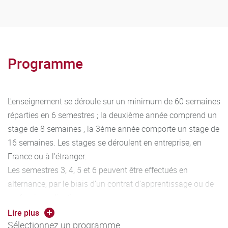
Programme
L'enseignement se déroule sur un minimum de 60 semaines
réparties en 6 semestres ; la deuxième année comprend un
stage de 8 semaines ; la 3ème année comporte un stage de
16 semaines. Les stages se déroulent en entreprise, en
France ou à l'étranger.
Les semestres 3, 4, 5 et 6 peuvent être effectués en
alternance, par le biais d’un contrat d'apprentissage ou de
professionnalisation.
Les semestres 3, 4, 5 et 6 peuvent être effectués à l’étranger,
Lire plus
Sélectionnez un programme
dans les établissements partenaires de l’IUT.