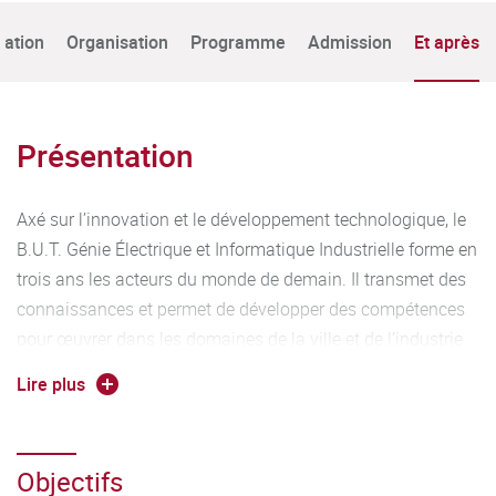
tation
Organisation
Programme
Admission
Et après
Présentation
Axé sur l’innovation et le développement technologique, le
B.U.T. Génie Électrique et Informatique Industrielle forme en
trois ans les acteurs du monde de demain. Il transmet des
connaissances et permet de développer des compétences
pour œuvrer dans les domaines de la ville et de l’industrie
du futur, des réseaux intelligents et connectés, des
Lire plus
transports et de l’électromobilité, de l’aéronautique, des
énergies renouvelables, de la gestion et de la distribution de
l’énergie, de la santé, de l'audiovisuel, de la robotique, du
Objectifs
spatial, etc.