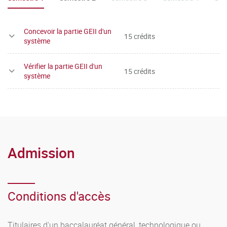
statut particulier qui leur accorde un aménagement
d'études leur permettant les entraînements sportifs et les
déplacements pour les compétitions nationales et
Concevoir la partie GEII d'un
15 crédits
système
internationales.
Vérifier la partie GEII d'un
15 crédits
système
Admission
Conditions d'accès
Titulaires d'un baccalauréat général, technologique ou