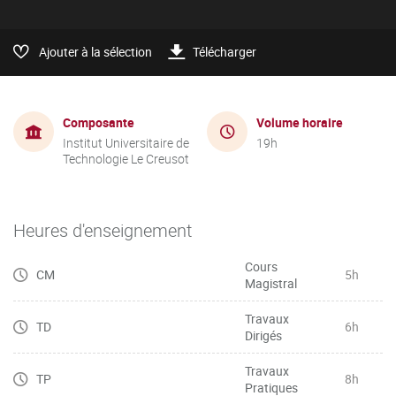
Ajouter à la sélection
Télécharger
Composante
Volume horaire
Institut Universitaire de
19h
Technologie Le Creusot
Heures d'enseignement
Cours
CM
5h
Magistral
Travaux
TD
6h
Dirigés
Travaux
TP
8h
Pratiques