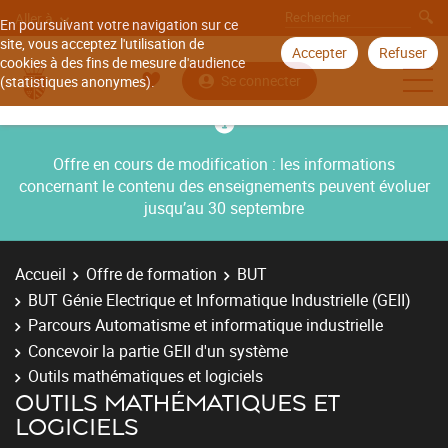
Aller à
En poursuivant votre navigation sur ce
site, vous acceptez l'utilisation de
Accepter
Refuser
cookies à des fins de mesure d'audience
Se connecter
(statistiques anonymes).
Offre en cours de modification : les informations
concernant le contenu des enseignements peuvent évoluer
jusqu’au 30 septembre
Accueil
Offre de formation
BUT
BUT Génie Electrique et Informatique Industrielle (GEII)
Parcours Automatisme et informatique industrielle
Concevoir la partie GEII d'un système
Outils mathématiques et logiciels
OUTILS MATHÉMATIQUES ET
LOGICIELS