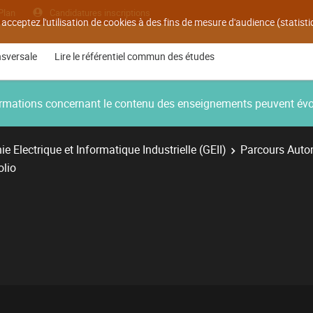
Plan
Candidatures inscriptions
 acceptez l'utilisation de cookies à des fins de mesure d'audience (statis
nsversale
Lire le référentiel commun des études
nformations concernant le contenu des enseignements peuvent év
e Electrique et Informatique Industrielle (GEII)
Parcours Autom
olio