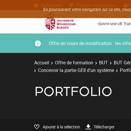
Bibliothèque
Etudiants internationaux
En poursuivant votre navigation sur ce site, vous
Suivre une UE Tra
Offre en cours de modification : les i
Accueil
Offre de formation
BUT
BUT Géni
Concevoir la partie GEII d'un système
Portf
PORTFOLIO
Ajouter à la sélection
Télécharger