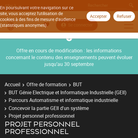
Aller à
En poursuivant votre navigation sur ce
site, vous acceptez l'utilisation de
Accepter
Refuser
cookies à des fins de mesure d'audience
Se connecter
(statistiques anonymes).
Offre en cours de modification : les informations
concernant le contenu des enseignements peuvent évoluer
jusqu’au 30 septembre
Accueil
Offre de formation
BUT
BUT Génie Electrique et Informatique Industrielle (GEII)
Parcours Automatisme et informatique industrielle
Concevoir la partie GEII d'un système
Projet personnel professionnel
PROJET PERSONNEL
PROFESSIONNEL